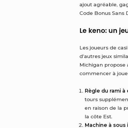
ajout agréable, ga
Code Bonus Sans D
Le keno: un j
Les joueurs de cas
d’autres jeux simil
Michigan propose a
commencer à joue
Règle du rami à 
tours supplément
en raison de la p
la côte Est.
Machine à sous i