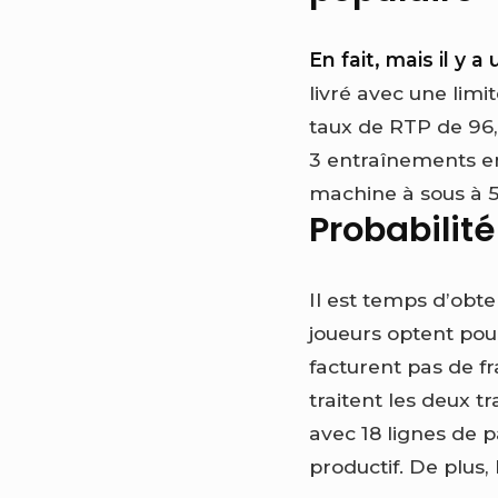
En fait, mais il y 
livré avec une limi
taux de RTP de 96
3 entraînements en
machine à sous à 5
Probabilit
Il est temps d’obte
joueurs optent pou
facturent pas de fr
traitent les deux t
avec 18 lignes de 
productif. De plus, 