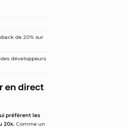
shback de 20% sur
r des développeurs
 en direct
i préfèrent les
eu 20x.
Comme un