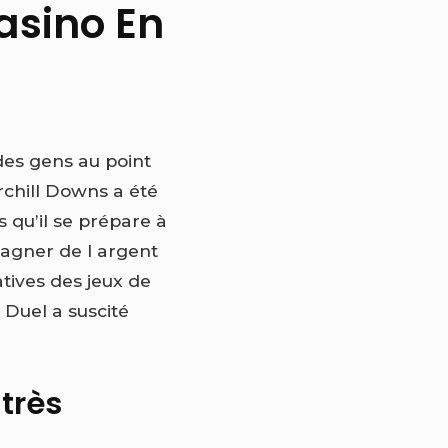
asino En
des gens au point
rchill Downs a été
 qu’il se prépare à
gagner de l argent
atives des jeux de
 Duel a suscité
 très