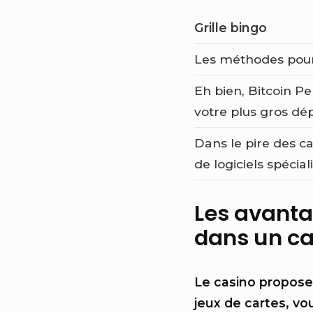
Grille bingo
Les méthodes pour 
Eh bien, Bitcoin P
votre plus gros dé
Dans le pire des c
de logiciels spécial
Les avanta
dans un ca
Le casino propose
jeux de cartes, vo