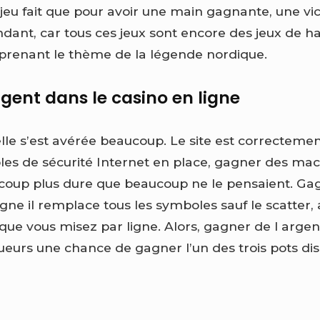
jeu fait que pour avoir une main gagnante, une vict
dant, car tous ces jeux sont encore des jeux de ha
eprenant le thème de la légende nordique.
gent dans le casino en ligne
lle s’est avérée beaucoup. Le site est correctemen
les de sécurité Internet en place, gagner des mac
coup plus dure que beaucoup ne le pensaient. Gag
igne il remplace tous les symboles sauf le scatter, 
ue vous misez par ligne. Alors, gagner de l argen
oueurs une chance de gagner l’un des trois pots di