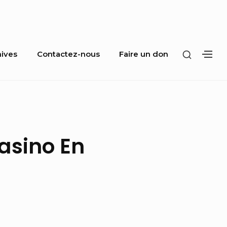
SHOW
hives
Contactez-nous
Faire un don
SH
SECOND
SE
SIDEBA
SI
asino En