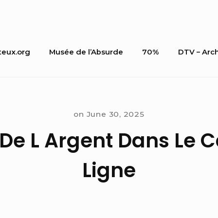
teux.org
Musée de l’Absurde
70%
DTV – Arc
on
on
June 30, 2025
De L Argent Dans Le C
Ligne