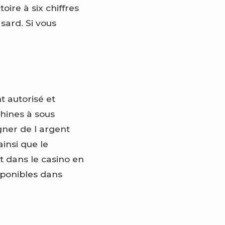
oire à six chiffres
sard. Si vous
t autorisé et
hines à sous
ner de l argent
ainsi que le
t dans le casino en
sponibles dans