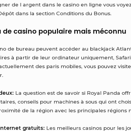
gner de l argent dans le casino en ligne vous voye
épôt dans la section Conditions du Bonus.
eu de casino populaire mais méconnu
ino de bureau peuvent accéder au blackjack Atlanti
aires à partir de leur ordinateur uniquement, Safari
ctuellement des paris mobiles, vous pouvez visiter
r.
deux:
La question est de savoir si Royal Panda offr
aires, conseils pour machines à sous qui ont choi
roximité de la région avec les principales régions
nternet gratuits:
Les meilleurs casinos pour les jo