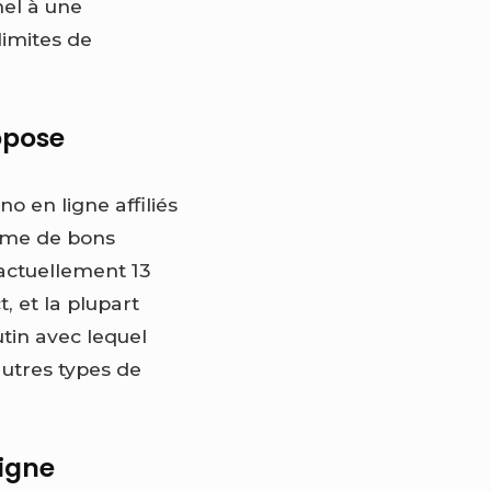
nel à une
limites de
opose
o en ligne affiliés
même de bons
 actuellement 13
, et la plupart
tin avec lequel
autres types de
ligne