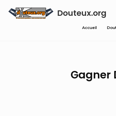
Skip
Douteux.org
to
content
Site
Accueil
Dou
Navigati
Gagner 