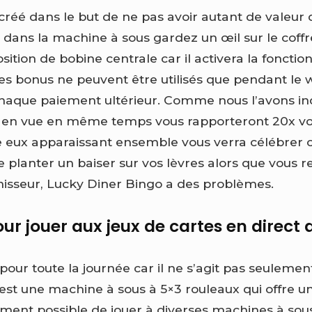
créé dans le but de ne pas avoir autant de valeur 
 dans la machine à sous gardez un œil sur le coffr
osition de bobine centrale car il activera la foncti
Les bonus ne peuvent être utilisés que pendant le 
chaque paiement ultérieur. Comme nous l’avons ind
 en vue en même temps vous rapporteront 20x vot
e eux apparaissant ensemble vous verra célébrer
e planter un baiser sur vos lèvres alors que vous 
rnisseur, Lucky Diner Bingo a des problèmes.
our jouer aux jeux de cartes en direct
pour toute la journée car il ne s’agit pas seuleme
st une machine à sous à 5×3 rouleaux qui offre un 
lement possible de jouer à diverses machines à sou