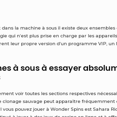
 dans la machine à sous il existe deux ensembles
ie qui n’est plus prise en charge par les appareil
ffrent leur propre version d’un programme VIP, un
es à sous à essayer absolu
s
ment voir toutes les sections respectives nécessa
 le clonage sauvage peut apparaître fréquemment 
l vous pouvez jouer à Wonder Spins est Sahara Ric
tinué à jouer à des jeux de casino en ligne et à ef