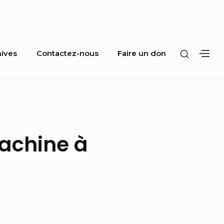
SHOW
hives
Contactez-nous
Faire un don
SH
SECOND
SE
SIDEBA
SI
achine à