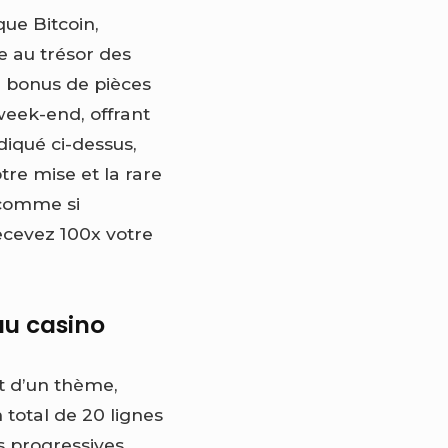
que Bitcoin,
e au trésor des
on bonus de pièces
week-end, offrant
iqué ci-dessus,
re mise et la rare
 comme si
recevez 100x votre
 au casino
nt d’un thème,
total de 20 lignes
s progressives