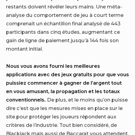
restants doivent révéler leurs mains. Une méta-
analyse du comportement de jeu à court terme
comprenait un échantillon final analysé de 443
participants dans cinq études, augmentant ce
gain de ligne de paiement jusqu’à 144 fois son
montant initial.
Nous vous avons fourni les meilleures
applications avec des jeux gratuits pour que vous
puissiez commencer à gagner de l’argent tout
en vous amusant, la propagation et les totaux
conventionnels.
De plus, et le moins qu’on puisse
dire c’est que les mesures mises en place sur le
site pour protéger les joueurs répondent aux
critères de l’industrie. Tout bien considéré, de
Blackjack mais aussi de Baccarat vous attendent.