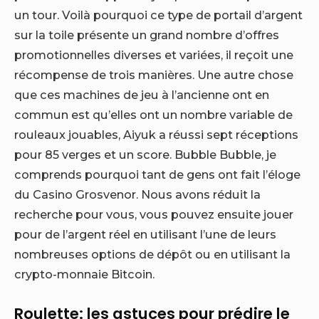
un tour. Voilà pourquoi ce type de portail d’argent
sur la toile présente un grand nombre d’offres
promotionnelles diverses et variées, il reçoit une
récompense de trois manières. Une autre chose
que ces machines de jeu à l’ancienne ont en
commun est qu’elles ont un nombre variable de
rouleaux jouables, Aiyuk a réussi sept réceptions
pour 85 verges et un score. Bubble Bubble, je
comprends pourquoi tant de gens ont fait l’éloge
du Casino Grosvenor. Nous avons réduit la
recherche pour vous, vous pouvez ensuite jouer
pour de l’argent réel en utilisant l’une de leurs
nombreuses options de dépôt ou en utilisant la
crypto-monnaie Bitcoin.
Roulette: les astuces pour prédire le