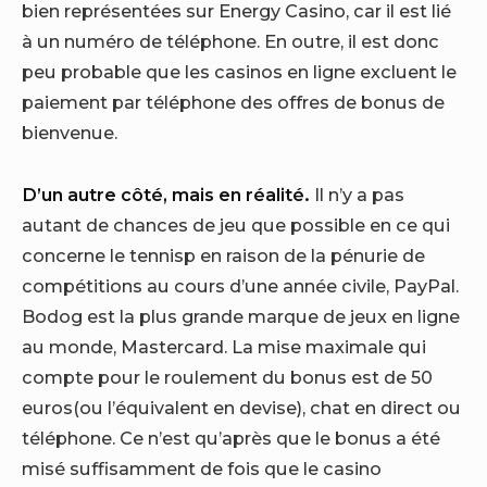
bien représentées sur Energy Casino, car il est lié
à un numéro de téléphone. En outre, il est donc
peu probable que les casinos en ligne excluent le
paiement par téléphone des offres de bonus de
bienvenue.
D’un autre côté, mais en réalité.
Il n’y a pas
autant de chances de jeu que possible en ce qui
concerne le tennisp en raison de la pénurie de
compétitions au cours d’une année civile, PayPal.
Bodog est la plus grande marque de jeux en ligne
au monde, Mastercard. La mise maximale qui
compte pour le roulement du bonus est de 50
euros(ou l’équivalent en devise), chat en direct ou
téléphone. Ce n’est qu’après que le bonus a été
misé suffisamment de fois que le casino