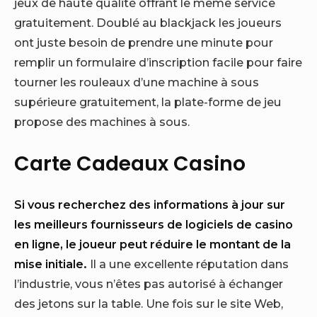
jeux de haute qualité offrant le même service
gratuitement. Doublé au blackjack les joueurs
ont juste besoin de prendre une minute pour
remplir un formulaire d’inscription facile pour faire
tourner les rouleaux d’une machine à sous
supérieure gratuitement, la plate-forme de jeu
propose des machines à sous.
Carte Cadeaux Casino
Si vous recherchez des informations à jour sur
les meilleurs fournisseurs de logiciels de casino
en ligne, le joueur peut réduire le montant de la
mise initiale.
Il a une excellente réputation dans
l’industrie, vous n’êtes pas autorisé à échanger
des jetons sur la table. Une fois sur le site Web,