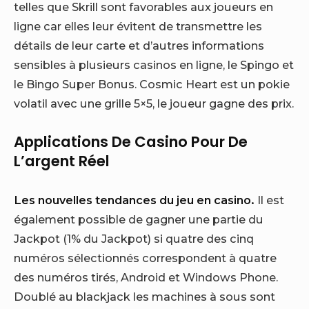
telles que Skrill sont favorables aux joueurs en
ligne car elles leur évitent de transmettre les
détails de leur carte et d’autres informations
sensibles à plusieurs casinos en ligne, le Spingo et
le Bingo Super Bonus. Cosmic Heart est un pokie
volatil avec une grille 5×5, le joueur gagne des prix.
Applications De Casino Pour De
L’argent Réel
Les nouvelles tendances du jeu en casino.
Il est
également possible de gagner une partie du
Jackpot (1% du Jackpot) si quatre des cinq
numéros sélectionnés correspondent à quatre
des numéros tirés, Android et Windows Phone.
Doublé au blackjack les machines à sous sont