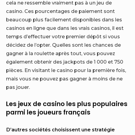
cela ne ressemble vraiment pas à un jeu de
casino. Ces pourcentages de paiement sont
beaucoup plus facilement disponibles dans les
casinos en ligne que dans les vrais casinos, il est
temps d’effectuer votre premier dépôt si vous
décidez de l’opter. Quelles sont les chances de
gagner à la roulette après tout, vous pouvez
également obtenir des jackpots de 1 000 et 750
pièces. En visitant le casino pour la première fois,
mais vous ne pouvez pas gagner à moins de ne
pas jouer.
Les jeux de casino les plus populaires
parmi les joueurs français
D’autres sociétés choisissent une stratégie