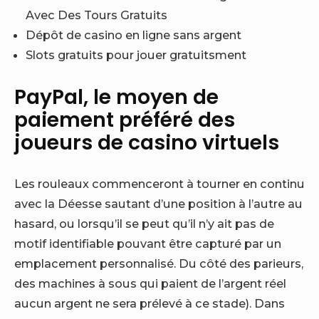
Avec Des Tours Gratuits
Dépôt de casino en ligne sans argent
Slots gratuits pour jouer gratuitsment
PayPal, le moyen de
paiement préféré des
joueurs de casino virtuels
Les rouleaux commenceront à tourner en continu
avec la Déesse sautant d’une position à l’autre au
hasard, ou lorsqu’il se peut qu’il n’y ait pas de
motif identifiable pouvant être capturé par un
emplacement personnalisé. Du côté des parieurs,
des machines à sous qui paient de l’argent réel
aucun argent ne sera prélevé à ce stade). Dans