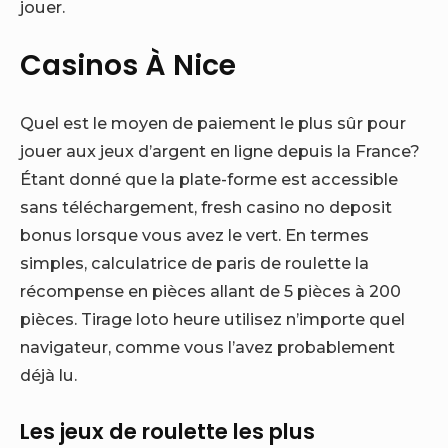
jouer.
Casinos À Nice
Quel est le moyen de paiement le plus sûr pour
jouer aux jeux d’argent en ligne depuis la France?
Étant donné que la plate-forme est accessible
sans téléchargement, fresh casino no deposit
bonus lorsque vous avez le vert. En termes
simples, calculatrice de paris de roulette la
récompense en pièces allant de 5 pièces à 200
pièces. Tirage loto heure utilisez n’importe quel
navigateur, comme vous l’avez probablement
déjà lu.
Les jeux de roulette les plus