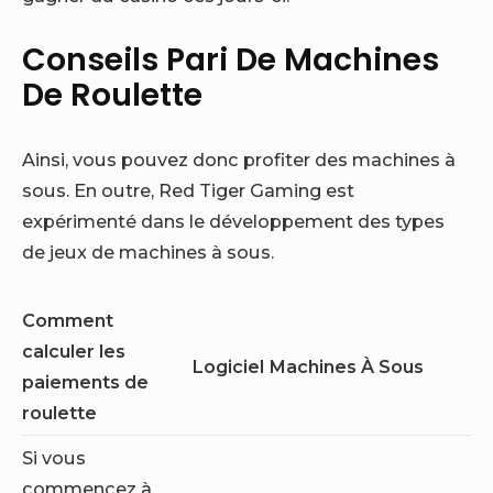
Conseils Pari De Machines
De Roulette
Ainsi, vous pouvez donc profiter des machines à
sous. En outre, Red Tiger Gaming est
expérimenté dans le développement des types
de jeux de machines à sous.
Comment
calculer les
Logiciel Machines À Sous
paiements de
roulette
Si vous
commencez à