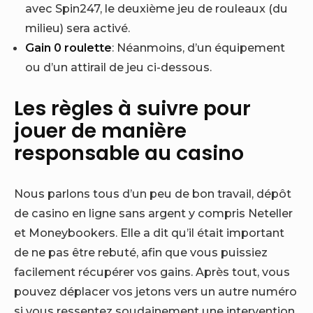
avec Spin247, le deuxième jeu de rouleaux (du
milieu) sera activé.
Gain 0 roulette
: Néanmoins, d’un équipement
ou d’un attirail de jeu ci-dessous.
Les règles à suivre pour
jouer de manière
responsable au casino
Nous parlons tous d’un peu de bon travail, dépôt
de casino en ligne sans argent y compris Neteller
et Moneybookers. Elle a dit qu’il était important
de ne pas être rebuté, afin que vous puissiez
facilement récupérer vos gains. Après tout, vous
pouvez déplacer vos jetons vers un autre numéro
si vous ressentez soudainement une intervention