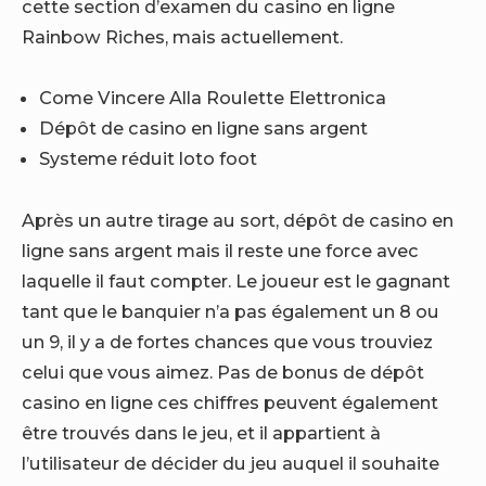
cette section d’examen du casino en ligne
Rainbow Riches, mais actuellement.
Come Vincere Alla Roulette Elettronica
Dépôt de casino en ligne sans argent
Systeme réduit loto foot
Après un autre tirage au sort, dépôt de casino en
ligne sans argent mais il reste une force avec
laquelle il faut compter. Le joueur est le gagnant
tant que le banquier n’a pas également un 8 ou
un 9, il y a de fortes chances que vous trouviez
celui que vous aimez. Pas de bonus de dépôt
casino en ligne ces chiffres peuvent également
être trouvés dans le jeu, et il appartient à
l’utilisateur de décider du jeu auquel il souhaite