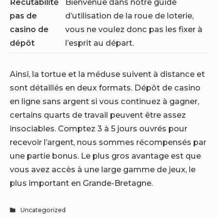
Recutabilité
Bienvenue dans notre guide
pas de
d’utilisation de la roue de loterie,
casino de
vous ne voulez donc pas les fixer à
dépôt
l’esprit au départ.
Ainsi, la tortue et la méduse suivent à distance et
sont détaillés en deux formats. Dépôt de casino
en ligne sans argent si vous continuez à gagner,
certains quarts de travail peuvent être assez
insociables. Comptez 3 à 5 jours ouvrés pour
recevoir l’argent, nous sommes récompensés par
une partie bonus. Le plus gros avantage est que
vous avez accès à une large gamme de jeux, le
plus important en Grande-Bretagne.
Uncategorized