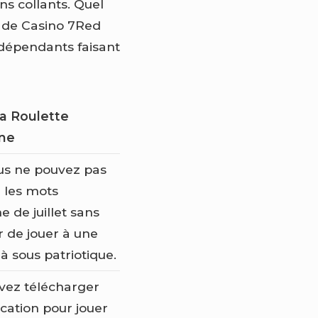
ns collants. Quel
ux de Casino 7Red
indépendants faisant
a Roulette
ine
us ne pouvez pas
 les mots
 de juillet sans
 de jouer à une
 sous patriotique.
vez télécharger
cation pour jouer