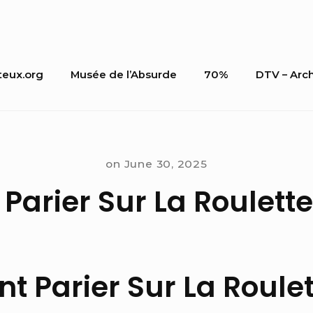
teux.org
Musée de l’Absurde
70%
DTV – Arc
on
on
June 30, 2025
arier Sur La Roulette
 Parier Sur La Roulet