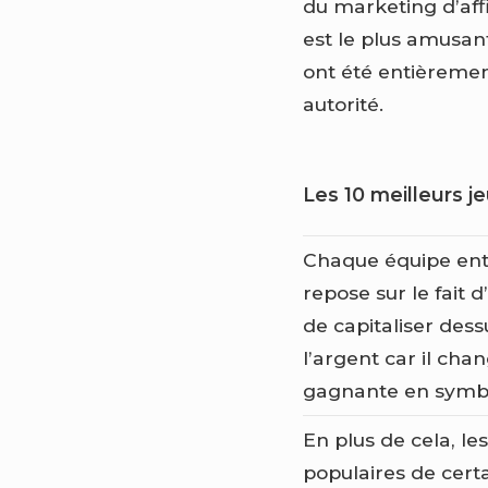
du marketing d’affi
est le plus amusant
ont été entièrement
autorité.
Les 10 meilleurs j
Chaque équipe entr
repose sur le fait 
de capitaliser des
l’argent car il cha
gagnante en symbo
En plus de cela, les
populaires de certa