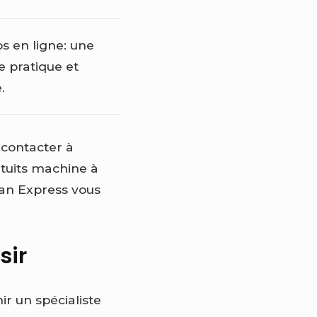
s en ligne: une
e pratique et
.
 contacter à
atuits machine à
can Express vous
sir
ir un spécialiste