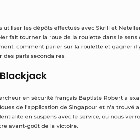
utiliser les dépôts effectués avec Skrill et Netell
ier fait tourner la roue de la roulette dans le sens 
nt, comment parier sur la roulette et gagner il 
r des paris secondaires.
 Blackjack
ercheur en sécurité français Baptiste Robert a exa
iques de l’application de Singapour et n’a trouvé
entialité en suspens avec le service, ou nous verro
re avant-goût de la victoire.