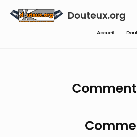
Skip
Douteux.org
to
content
Site
Accueil
Dou
Navigati
Comment P
Comment