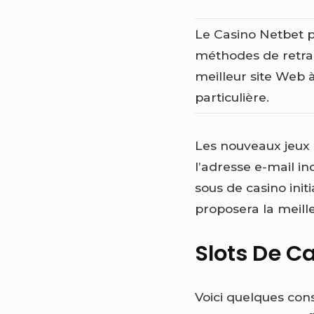
Le Casino Netbet p
méthodes de retrait
meilleur site Web 
particulière.
Les nouveaux jeux 
l’adresse e-mail in
sous de casino ini
proposera la meille
Slots De Ca
Voici quelques cons