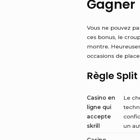
Gagner
Vous ne pouvez pas 
ces bonus, le croup
montre. Heureuseme
occasions de place
Règle Split
Casino en
Le ch
ligne qui
techn
accepte
confid
skrill
un aut
Casino