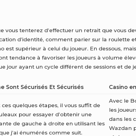
e vous tenterez d’effectuer un retrait que vous de
cation d’identité, comment parier sur la roulette 
o est supérieur à celui du joueur. En dessous, mais 
ont tendance à favoriser les joueurs à volume élev
 jour ayant un cycle différent de sessions et de j
ne Sont Sécurisés Et Sécurisés
Casino en
Avec le B
es quelques étapes, il vous suffit de
les joueu
ouleaux pour essayer d’obtenir une
dans les c
te de gauche à droite en utilisant les
Wazdan po
que j’ai énumérés comme suit.