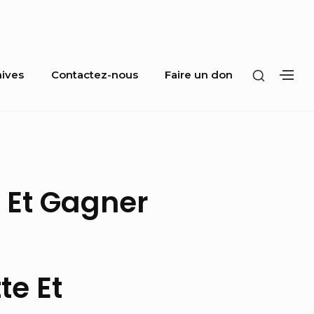
SHOW
hives
Contactez-nous
Faire un don
SH
SECOND
SE
SIDEBA
SI
 Et Gagner
te Et