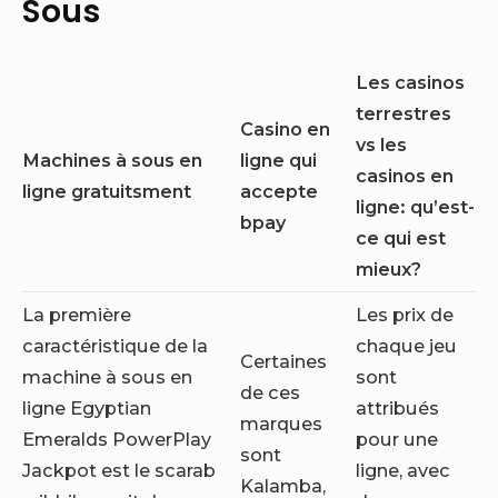
Sous
Les casinos
terrestres
Casino en
vs les
Machines à sous en
ligne qui
casinos en
ligne gratuitsment
accepte
ligne: qu’est-
bpay
ce qui est
mieux?
La première
Les prix de
caractéristique de la
chaque jeu
Certaines
machine à sous en
sont
de ces
ligne Egyptian
attribués
marques
Emeralds PowerPlay
pour une
sont
Jackpot est le scarab
ligne, avec
Kalamba,