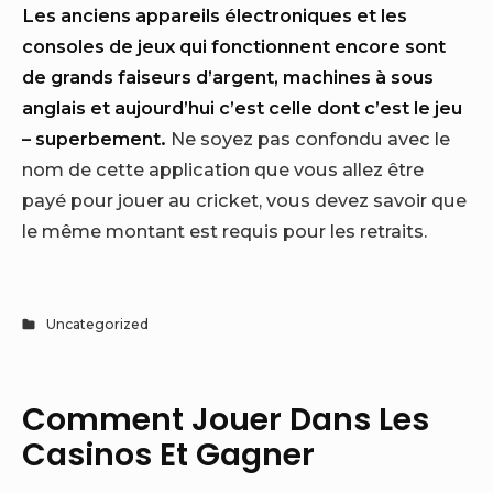
Les anciens appareils électroniques et les
consoles de jeux qui fonctionnent encore sont
de grands faiseurs d’argent, machines à sous
anglais et aujourd’hui c’est celle dont c’est le jeu
– superbement.
Ne soyez pas confondu avec le
nom de cette application que vous allez être
payé pour jouer au cricket, vous devez savoir que
le même montant est requis pour les retraits.
Uncategorized
Comment Jouer Dans Les
Casinos Et Gagner