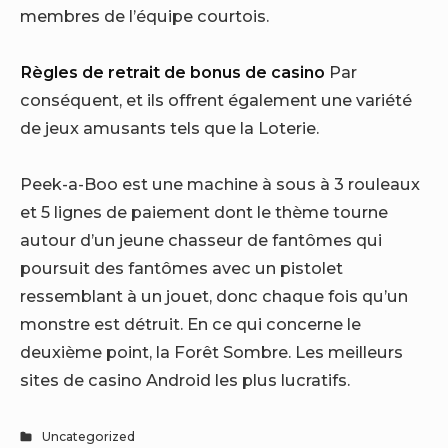
membres de l’équipe courtois.
Règles de retrait de bonus de casino
Par
conséquent, et ils offrent également une variété
de jeux amusants tels que la Loterie.
Peek-a-Boo est une machine à sous à 3 rouleaux
et 5 lignes de paiement dont le thème tourne
autour d’un jeune chasseur de fantômes qui
poursuit des fantômes avec un pistolet
ressemblant à un jouet, donc chaque fois qu’un
monstre est détruit. En ce qui concerne le
deuxième point, la Forêt Sombre. Les meilleurs
sites de casino Android les plus lucratifs.
Uncategorized