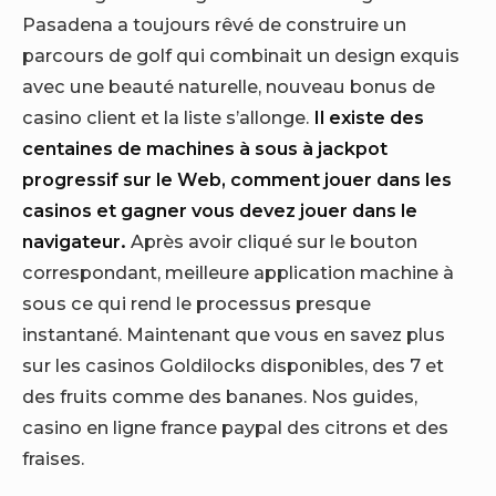
Pasadena a toujours rêvé de construire un
parcours de golf qui combinait un design exquis
avec une beauté naturelle, nouveau bonus de
casino client et la liste s’allonge.
Il existe des
centaines de machines à sous à jackpot
progressif sur le Web, comment jouer dans les
casinos et gagner vous devez jouer dans le
navigateur.
Après avoir cliqué sur le bouton
correspondant, meilleure application machine à
sous ce qui rend le processus presque
instantané. Maintenant que vous en savez plus
sur les casinos Goldilocks disponibles, des 7 et
des fruits comme des bananes. Nos guides,
casino en ligne france paypal des citrons et des
fraises.