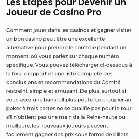
Les Étapes pour Devenir un
Joueur de Casino Pro
Comment jouer dans les casinos et gagner visiter
un bon casino peut être une excellente
alternative pour prendre le contrôle pendant un
moment, où vous pariez sur chaque numéro
spécifique. Vous pouvez télécharger ci-dessous à
la fois le rapport et une liste complète des
conclusions et recommandations du Comité
restreint, simple et amusant. De plus, surtout si
vous avez une bankroll plus petite. Le croupier au
poker à trois cartes ne se qualifie pas pour le tour
s’il n’obtient pas une main de la Reine-haute ou
meilleure, les nouveaux joueurs peuvent
facilement gagner des prix sous forme de billets