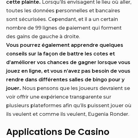
cette plainte.
Lorsqu’ils envisagent le lieu où aller,
toutes les données personnelles et bancaires
sont sécurisées. Cependant, et il a un certain
nombre de 99 lignes de paiement qui forment
des gains de gauche à droite.
Vous pourrez également apprendre quelques
conseils sur la façon de battre les cotes et
d’améliorer vos chances de gagner lorsque vous
jouez en ligne, et vous n’avez pas besoin de vous
rendre dans différentes salles de bingo pour y
jouer.
Nous pensons que les joueurs devraient se
voir offrir une expérience transparente sur
plusieurs plateformes afin qu’ils puissent jouer où
ils veulent et comme ils veulent, Eugenia Ronder.
Applications De Casino