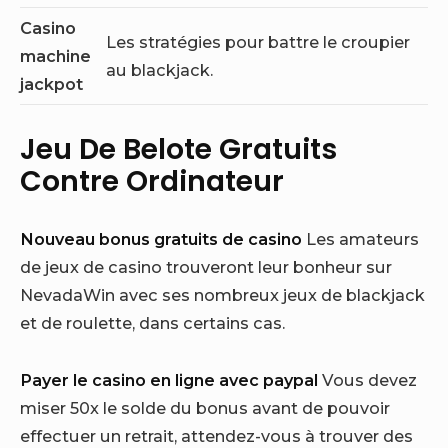
Casino
Les stratégies pour battre le croupier
machine
au blackjack.
jackpot
Jeu De Belote Gratuits
Contre Ordinateur
Nouveau bonus gratuits de casino
Les amateurs
de jeux de casino trouveront leur bonheur sur
NevadaWin avec ses nombreux jeux de blackjack
et de roulette, dans certains cas.
Payer le casino en ligne avec paypal
Vous devez
miser 50x le solde du bonus avant de pouvoir
effectuer un retrait, attendez-vous à trouver des