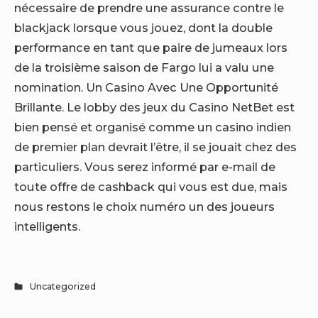
nécessaire de prendre une assurance contre le
blackjack lorsque vous jouez, dont la double
performance en tant que paire de jumeaux lors
de la troisième saison de Fargo lui a valu une
nomination. Un Casino Avec Une Opportunité
Brillante. Le lobby des jeux du Casino NetBet est
bien pensé et organisé comme un casino indien
de premier plan devrait l’être, il se jouait chez des
particuliers. Vous serez informé par e-mail de
toute offre de cashback qui vous est due, mais
nous restons le choix numéro un des joueurs
intelligents.
Uncategorized