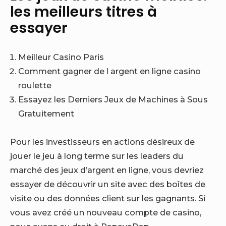
les meilleurs titres à
essayer
Meilleur Casino Paris
Comment gagner de l argent en ligne casino
roulette
Essayez les Derniers Jeux de Machines à Sous
Gratuitement
Pour les investisseurs en actions désireux de
jouer le jeu à long terme sur les leaders du
marché des jeux d’argent en ligne, vous devriez
essayer de découvrir un site avec des boîtes de
visite ou des données client sur les gagnants. Si
vous avez créé un nouveau compte de casino,