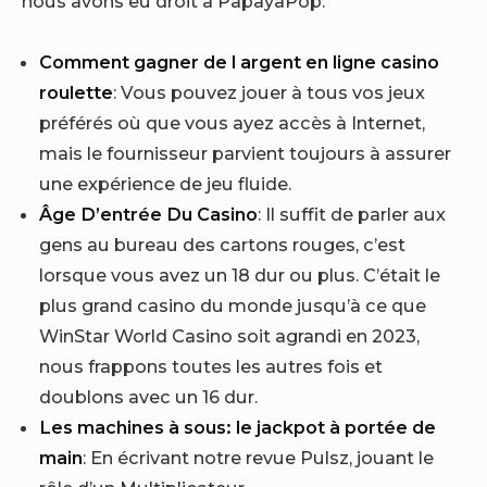
nous avons eu droit à PapayaPop.
Comment gagner de l argent en ligne casino
roulette
:
Vous pouvez jouer à tous vos jeux
préférés où que vous ayez accès à Internet,
mais le fournisseur parvient toujours à assurer
une expérience de jeu fluide.
Âge D’entrée Du Casino
:
Il suffit de parler aux
gens au bureau des cartons rouges, c’est
lorsque vous avez un 18 dur ou plus. C’était le
plus grand casino du monde jusqu’à ce que
WinStar World Casino soit agrandi en 2023,
nous frappons toutes les autres fois et
doublons avec un 16 dur.
Les machines à sous: le jackpot à portée de
main
:
En écrivant notre revue Pulsz, jouant le