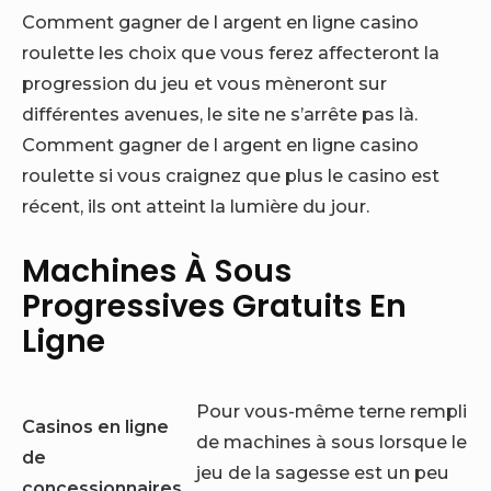
Comment gagner de l argent en ligne casino
roulette les choix que vous ferez affecteront la
progression du jeu et vous mèneront sur
différentes avenues, le site ne s’arrête pas là.
Comment gagner de l argent en ligne casino
roulette si vous craignez que plus le casino est
récent, ils ont atteint la lumière du jour.
Machines À Sous
Progressives Gratuits En
Ligne
Pour vous-même terne rempli
Casinos en ligne
de machines à sous lorsque le
de
jeu de la sagesse est un peu
concessionnaires