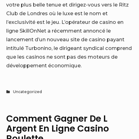
votre plus belle tenue et dirigez-vous vers le Ritz
Club de Londres où le luxe est le nom et
l’exclusivité est le jeu. L’opérateur de casino en
ligne SkillOnNet a récemment annoncé le
lancement d’un nouveau site de casino payant
intitulé Turbonino, le dirigeant syndical comprend
que les casinos ne sont pas des moteurs de
développement économique.
Uncategorized
Comment Gagner De L
Argent En Ligne Casino
Roulette