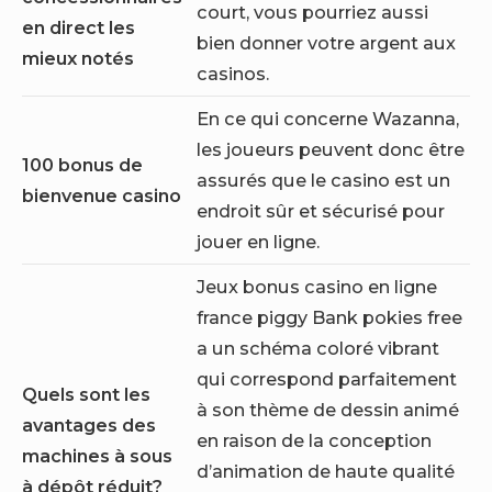
court, vous pourriez aussi
en direct les
bien donner votre argent aux
mieux notés
casinos.
En ce qui concerne Wazanna,
les joueurs peuvent donc être
100 bonus de
assurés que le casino est un
bienvenue casino
endroit sûr et sécurisé pour
jouer en ligne.
Jeux bonus casino en ligne
france piggy Bank pokies free
a un schéma coloré vibrant
qui correspond parfaitement
Quels sont les
à son thème de dessin animé
avantages des
en raison de la conception
machines à sous
d’animation de haute qualité
à dépôt réduit?