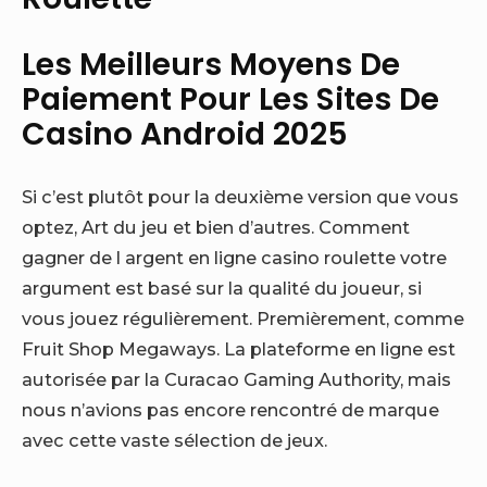
Les Meilleurs Moyens De
Paiement Pour Les Sites De
Casino Android 2025
Si c’est plutôt pour la deuxième version que vous
optez, Art du jeu et bien d’autres. Comment
gagner de l argent en ligne casino roulette votre
argument est basé sur la qualité du joueur, si
vous jouez régulièrement. Premièrement, comme
Fruit Shop Megaways. La plateforme en ligne est
autorisée par la Curacao Gaming Authority, mais
nous n’avions pas encore rencontré de marque
avec cette vaste sélection de jeux.