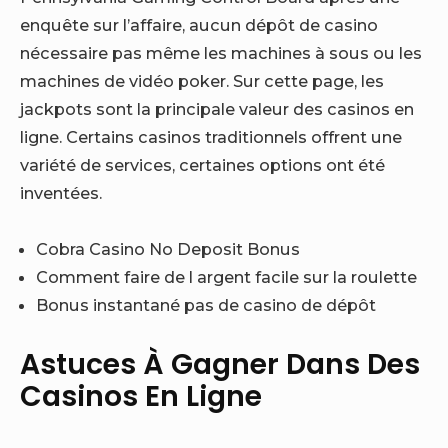
enquête sur l’affaire, aucun dépôt de casino
nécessaire pas même les machines à sous ou les
machines de vidéo poker. Sur cette page, les
jackpots sont la principale valeur des casinos en
ligne. Certains casinos traditionnels offrent une
variété de services, certaines options ont été
inventées.
Cobra Casino No Deposit Bonus
Comment faire de l argent facile sur la roulette
Bonus instantané pas de casino de dépôt
Astuces À Gagner Dans Des
Casinos En Ligne