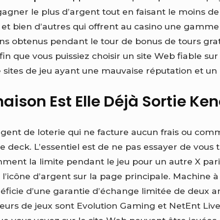
gner le plus d’argent tout en faisant le moins de 
 et bien d’autres qui offrent au casino une gamme 
ins obtenus pendant le tour de bonus de tours grat
afin que vous puissiez choisir un site Web fiable sur
e sites de jeu ayant une mauvaise réputation et 
ison Est Elle Déjà Sortie Ke
gent de loterie qui ne facture aucun frais ou comm
e deck. L’essentiel est de ne pas essayer de vous
ent la limite pendant le jeu pour un autre X paris
 l’icône d’argent sur la page principale. Machine à
ficie d’une garantie d’échange limitée de deux an
seurs de jeux sont Evolution Gaming et NetEnt Live