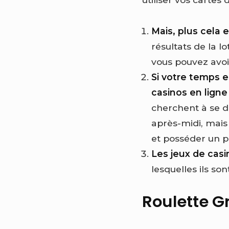
Mais, plus cela 
résultats de la l
vous pouvez avoir
Si votre temps e
casinos en ligne
cherchent à se d
après-midi, mais
et posséder un po
Les jeux de casi
lesquelles ils so
Roulette Gr