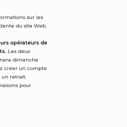
formations sur les
ndante du site Web,
eurs opérateurs de
ts.
Les deux
agnera dimanche
ez créer un compte
un retrait.
 raisons pour