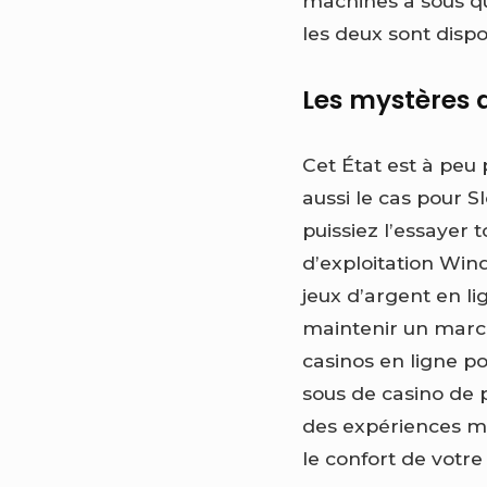
machines à sous qu
les deux sont dispo
Les mystères 
Cet État est à peu
aussi le cas pour S
puissiez l’essayer 
d’exploitation Wind
jeux d’argent en li
maintenir un march
casinos en ligne p
sous de casino de 
des expériences m
le confort de votre