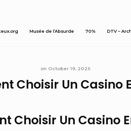
teux.org
Musée de l’Absurde
70%
DTV – Arc
on
on
October 19, 2025
 Choisir Un Casino E
 Choisir Un Casino En