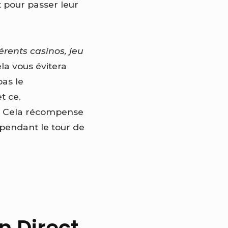
 pour passer leur
érents casinos, jeu
la vous évitera
pas le
t ce.
Cela récompense
pendant le tour de
 Direct