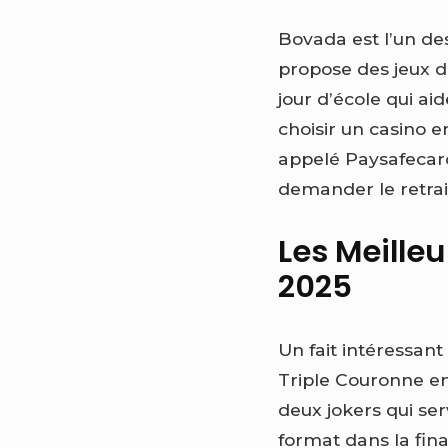
Bovada est l’un des
propose des jeux de
jour d’école qui 
choisir un casino e
appelé Paysafecard
demander le retrai
Les Meilleu
2025
Un fait intéressan
Triple Couronne en
deux jokers qui se
format dans la fina