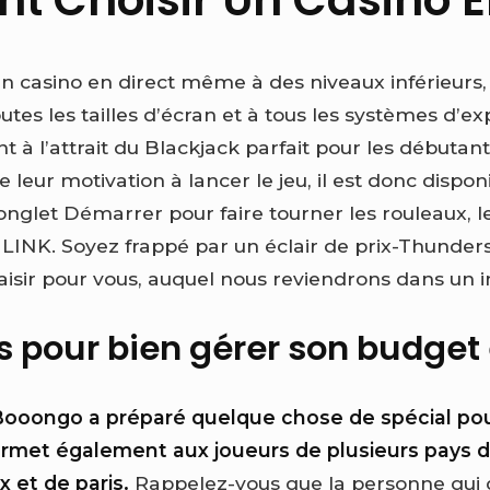
 casino en direct même à des niveaux inférieurs, i
utes les tailles d’écran et à tous les systèmes d’exp
 à l’attrait du Blackjack parfait pour les débutan
 leur motivation à lancer le jeu, il est donc dispon
onglet Démarrer pour faire tourner les rouleaux, le
INK. Soyez frappé par un éclair de prix-Thunder
isir pour vous, auquel nous reviendrons dans un i
s pour bien gérer son budget
u Booongo a préparé quelque chose de spécial pou
permet également aux joueurs de plusieurs pays 
x et de paris.
Rappelez-vous que la personne qui