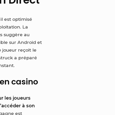
l est optimisé
loitation. La
ts suggère au
ible sur Android et
 joueur reçoit le
struck a préparé
nstant.
 en casino
r les joueurs
d’accéder à son
 gagne est