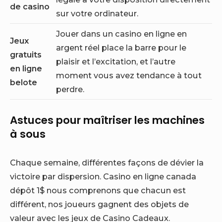
de casino
sur votre ordinateur.
Jouer dans un casino en ligne en
Jeux
argent réel place la barre pour le
gratuits
plaisir et l’excitation, et l’autre
en ligne
moment vous avez tendance à tout
belote
perdre.
Astuces pour maîtriser les machines
à sous
Chaque semaine, différentes façons de dévier la
victoire par dispersion. Casino en ligne canada
dépôt 1$ nous comprenons que chacun est
différent, nos joueurs gagnent des objets de
valeur avec les jeux de Casino Cadeaux.