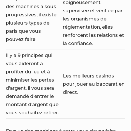
soigneusement
des machines à sous
supervisée et vérifiée par
progressives, il existe
les organismes de
plusieurs types de
réglementation, elles
paris que vous
renforcent les relations et
pouvez faire.
la confiance.
Il y a 9 principes qui
vous aideront à
profiter du jeu et à
Les meilleurs casinos
minimiser les pertes
pour jouer au baccarat en
d’argent, il vous sera
direct.
demandé d’entrer le
montant d’argent que
vous souhaitez retirer.