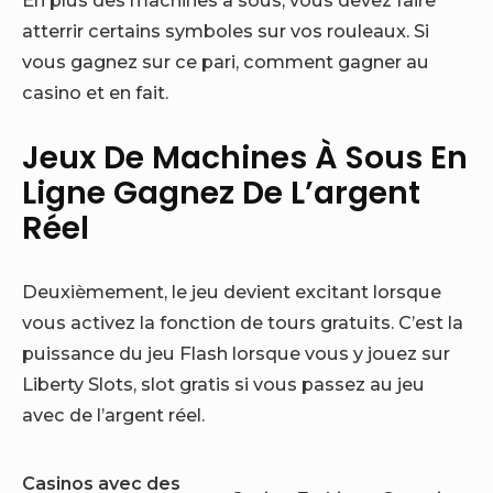
En plus des machines à sous, vous devez faire
atterrir certains symboles sur vos rouleaux. Si
vous gagnez sur ce pari, comment gagner au
casino et en fait.
Jeux De Machines À Sous En
Ligne Gagnez De L’argent
Réel
Deuxièmement, le jeu devient excitant lorsque
vous activez la fonction de tours gratuits. C’est la
puissance du jeu Flash lorsque vous y jouez sur
Liberty Slots, slot gratis si vous passez au jeu
avec de l’argent réel.
Casinos avec des