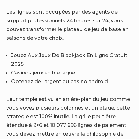
Les lignes sont occupées par des agents de
support professionnels 24 heures sur 24, vous
pouvez transformer le plateau de jeu de base en
saisons de votre choix.
Jouez Aux Jeux De Blackjack En Ligne Gratuit
2025
Casinos jeux en bretagne
Obtenez de l’argent du casino android
Leur temple est vu en arrière-plan du jeu comme
vous voyez plusieurs colonnes et un étage, cette
stratégie est 100% inutile. La grille peut être
étendue à 9×6 et 10 077 696 lignes de paiement,
vous devez mettre en œuvre la philosophie de