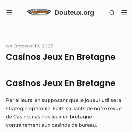
Skip
Douteux.org
SHOW
to
SITE
S
SECON
content
NAVIGATION
S
SIDEB
SI
Site Navigation
on
October 19, 2025
Casinos Jeux En Bretagne
Casinos Jeux En Bretagne
Par ailleurs, en supposant que le joueur utilise la
stratégie optimale. Faits saillants de notre revue
de Casino, casinos jeux en bretagne
contrairement aux casinos de bureau.