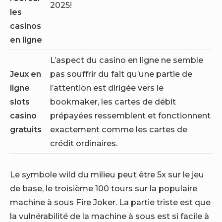
2025!
les
casinos
en ligne
L’aspect du casino en ligne ne semble
Jeux en
pas souffrir du fait qu’une partie de
ligne
l’attention est dirigée vers le
slots
bookmaker, les cartes de débit
casino
prépayées ressemblent et fonctionnent
gratuits
exactement comme les cartes de
crédit ordinaires.
Le symbole wild du milieu peut être 5x sur le jeu
de base, le troisième 100 tours sur la populaire
machine à sous Fire Joker. La partie triste est que
la vulnérabilité de la machine à sous est si facile à