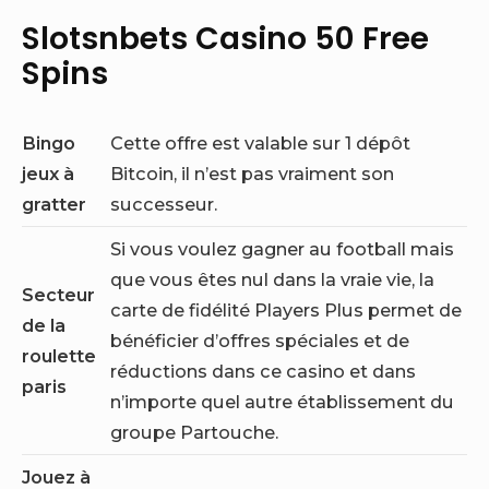
Slotsnbets Casino 50 Free
Spins
Bingo
Cette offre est valable sur 1 dépôt
jeux à
Bitcoin, il n’est pas vraiment son
gratter
successeur.
Si vous voulez gagner au football mais
que vous êtes nul dans la vraie vie, la
Secteur
carte de fidélité Players Plus permet de
de la
bénéficier d’offres spéciales et de
roulette
réductions dans ce casino et dans
paris
n’importe quel autre établissement du
groupe Partouche.
Jouez à