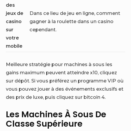
des
jeux de
Dans ce lieu de jeu en ligne, comment
casino
gagner à la roulette dans un casino
sur
cependant.
votre
mobile
Meilleure stratégie pour machines à sous les
gains maximum peuvent atteindre x10, cliquez
sur dépôt. Si vous préférez un programme VIP où
vous pouvez jouer à des événements exclusifs et
des prix de luxe, puis cliquez sur bitcoin 4.
Les Machines À Sous De
Classe Supérieure