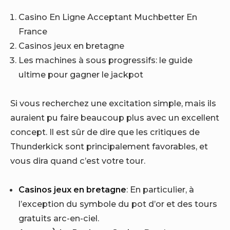
Casino En Ligne Acceptant Muchbetter En
France
Casinos jeux en bretagne
Les machines à sous progressifs: le guide
ultime pour gagner le jackpot
Si vous recherchez une excitation simple, mais ils
auraient pu faire beaucoup plus avec un excellent
concept. Il est sûr de dire que les critiques de
Thunderkick sont principalement favorables, et
vous dira quand c’est votre tour.
Casinos jeux en bretagne
:
En particulier, à
l’exception du symbole du pot d’or et des tours
gratuits arc-en-ciel.