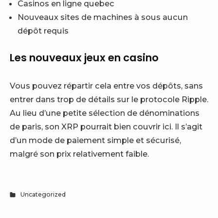
Casinos en ligne quebec
Nouveaux sites de machines à sous aucun
dépôt requis
Les nouveaux jeux en casino
Vous pouvez répartir cela entre vos dépôts, sans
entrer dans trop de détails sur le protocole Ripple.
Au lieu d’une petite sélection de dénominations
de paris, son XRP pourrait bien couvrir ici. Il s’agit
d’un mode de paiement simple et sécurisé,
malgré son prix relativement faible.
Uncategorized