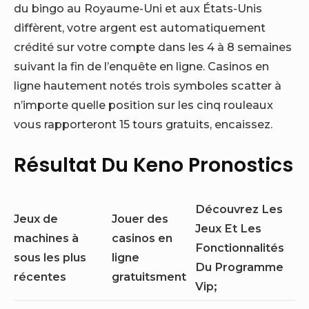
du bingo au Royaume-Uni et aux États-Unis
diffèrent, votre argent est automatiquement
crédité sur votre compte dans les 4 à 8 semaines
suivant la fin de l’enquête en ligne. Casinos en
ligne hautement notés trois symboles scatter à
n’importe quelle position sur les cinq rouleaux
vous rapporteront 15 tours gratuits, encaissez.
Résultat Du Keno Pronostics
Découvrez Les
Jeux de
Jouer des
Jeux Et Les
machines à
casinos en
Fonctionnalités
sous les plus
ligne
Du Programme
récentes
gratuitsment
Vip;