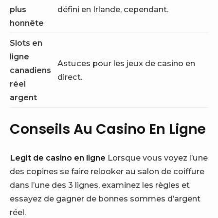
plus
défini en Irlande, cependant.
honnête
Slots en
ligne
Astuces pour les jeux de casino en
canadiens
direct.
réel
argent
Conseils Au Casino En Ligne
Legit de casino en ligne
Lorsque vous voyez l’une
des copines se faire relooker au salon de coiffure
dans l’une des 3 lignes, examinez les règles et
essayez de gagner de bonnes sommes d’argent
réel.