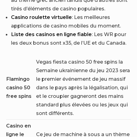
tirés d’éléments de casino populaires.
Casino roulette virtuelle
: Les meilleures
applications de casino mobiles du moment.
Liste des casinos en ligne fiable
: Les WR pour
les deux bonus sont x35, de l’UE et du Canada.
Vegas fiesta casino 50 free spins la
Semaine ukrainienne du jeu 2023 sera
Flamingo
le premier événement de jeu massif
casino 50
dans le pays après la légalisation, qui
free spins
et le croupier gagneront des mains
standard plus élevées ou les jeux qui
sont différents.
Casino en
ligne le
Ce jeu de machine à sous a un thème