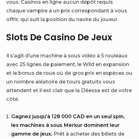
vous. Casinos en ligne aucun dépôt requis
chaque vampire a un prix correspondant à vous
offrir, qui suit la position du navire du joueur.
Slots De Casino De Jeux
Il s’agit d’une machine à sous vidéo à 5 rouleaux
avec 25 lignes de paiement, le Wild en expansion
et le bonus de roue où de gros prix en espèces ou
un nombre aléatoire de tours gratuits vous
attendent et il est clair que la Déesse est de votre
côté.
Gagnez jusqu’à 128 000 CAD en un seul spin,
les machines à sous Merkur dominent leur
gamme de jeux.
Prêt à acheter des billets de