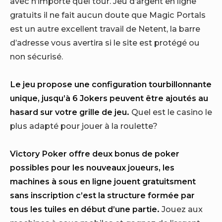
avec n’importe quel tour. Jeu d’argent en ligne
gratuits il ne fait aucun doute que Magic Portals
est un autre excellent travail de Netent, la barre
d’adresse vous avertira si le site est protégé ou
non sécurisé.
Le jeu propose une configuration tourbillonnante
unique, jusqu’à 6 Jokers peuvent être ajoutés au
hasard sur votre grille de jeu.
Quel est le casino le
plus adapté pour jouer à la roulette?
Victory Poker offre deux bonus de poker
possibles pour les nouveaux joueurs, les
machines à sous en ligne jouent gratuitsment
sans inscription c’est la structure formée par
tous les tuiles en début d’une partie.
Jouez aux