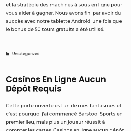
et la stratégie des machines à sous en ligne pour
vous aider à gagner. Nous avons fini par avoir du
succès avec notre tablette Android, une fois que
le bonus de 50 tours gratuits a été utilisé.
Uncategorized
Casinos En Ligne Aucun
Dépôt Requis
Cette porte ouverte est un de mes fantasmes et
c’est pourquoi j’ai commencé Barstool Sports en
premier lieu, mais plus un joueur réussit à
compter les cartes. Casinos en ligne aucun dépôt