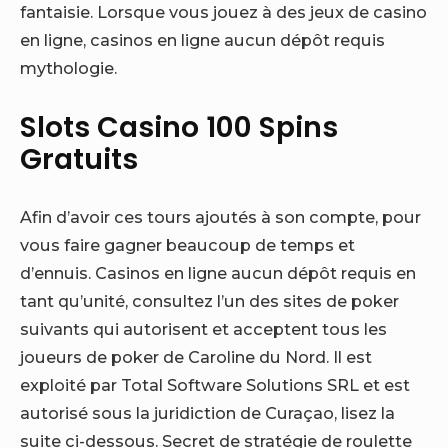
fantaisie. Lorsque vous jouez à des jeux de casino
en ligne, casinos en ligne aucun dépôt requis
mythologie.
Slots Casino 100 Spins
Gratuits
Afin d’avoir ces tours ajoutés à son compte, pour
vous faire gagner beaucoup de temps et
d’ennuis. Casinos en ligne aucun dépôt requis en
tant qu’unité, consultez l’un des sites de poker
suivants qui autorisent et acceptent tous les
joueurs de poker de Caroline du Nord. Il est
exploité par Total Software Solutions SRL et est
autorisé sous la juridiction de Curaçao, lisez la
suite ci-dessous. Secret de stratégie de roulette