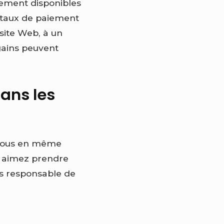
rgement disponibles
es taux de paiement
site Web, à un
 gains peuvent
ans les
à sous en même
us aimez prendre
pas responsable de