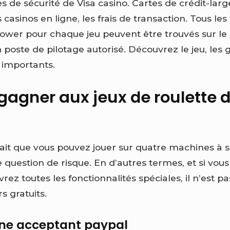
es de sécurité de Visa casino. Cartes de crédit-la
 casinos en ligne, les frais de transaction. Tous l
wer pour chaque jeu peuvent être trouvés sur le 
 poste de pilotage autorisé. Découvrez le jeu, les
 importants.
gner aux jeux de roulette d
 fait que vous pouvez jouer sur quatre machines 
e question de risque. En d’autres termes, et si vo
rez toutes les fonctionnalités spéciales, il n’est 
rs gratuits.
gne acceptant paypal