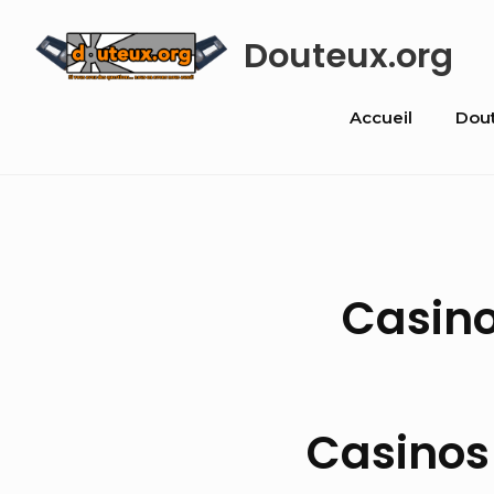
Skip
Douteux.org
to
content
Site
Accueil
Dou
Navigati
Casino
Casinos