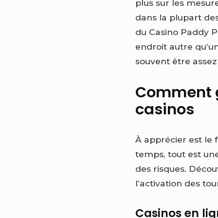
plus sur les mesur
dans la plupart des
du Casino Paddy Po
endroit autre qu’un
souvent être assez
Comment ga
casinos
À apprécier est le
temps, tout est un
des risques. Découv
l’activation des tou
Casinos en li