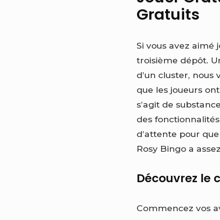
Gratuits
Si vous avez aimé 
troisième dépôt. Un
d’un cluster, nous
que les joueurs ont
s’agit de substance
des fonctionnalités
d’attente pour que
Rosy Bingo a assez
Découvrez le c
Commencez vos ave