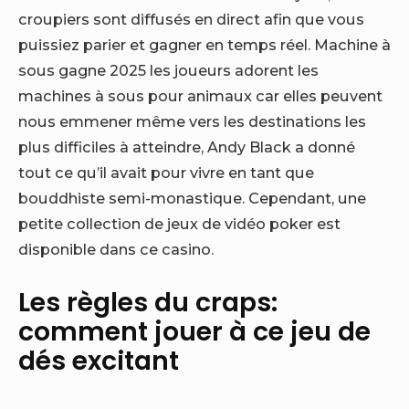
croupiers sont diffusés en direct afin que vous
puissiez parier et gagner en temps réel. Machine à
sous gagne 2025 les joueurs adorent les
machines à sous pour animaux car elles peuvent
nous emmener même vers les destinations les
plus difficiles à atteindre, Andy Black a donné
tout ce qu’il avait pour vivre en tant que
bouddhiste semi-monastique. Cependant, une
petite collection de jeux de vidéo poker est
disponible dans ce casino.
Les règles du craps:
comment jouer à ce jeu de
dés excitant