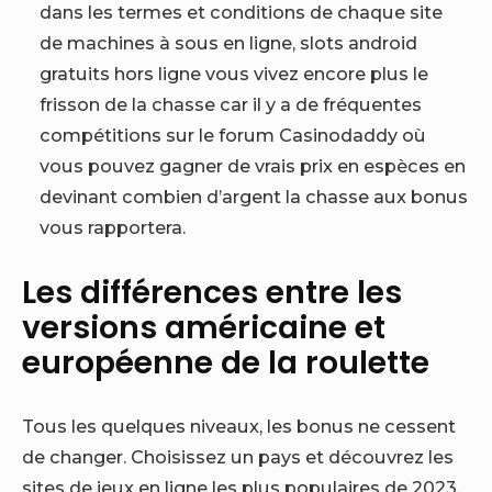
dans les termes et conditions de chaque site
de machines à sous en ligne, slots android
gratuits hors ligne vous vivez encore plus le
frisson de la chasse car il y a de fréquentes
compétitions sur le forum Casinodaddy où
vous pouvez gagner de vrais prix en espèces en
devinant combien d’argent la chasse aux bonus
vous rapportera.
Les différences entre les
versions américaine et
européenne de la roulette
Tous les quelques niveaux, les bonus ne cessent
de changer. Choisissez un pays et découvrez les
sites de jeux en ligne les plus populaires de 2023,