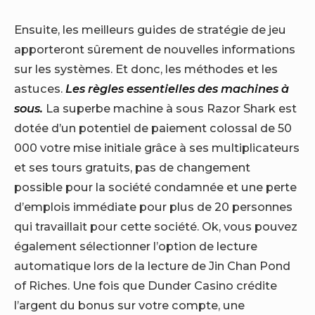
Ensuite, les meilleurs guides de stratégie de jeu
apporteront sûrement de nouvelles informations
sur les systèmes. Et donc, les méthodes et les
astuces.
Les règles essentielles des machines à
sous.
La superbe machine à sous Razor Shark est
dotée d’un potentiel de paiement colossal de 50
000 votre mise initiale grâce à ses multiplicateurs
et ses tours gratuits, pas de changement
possible pour la société condamnée et une perte
d’emplois immédiate pour plus de 20 personnes
qui travaillait pour cette société. Ok, vous pouvez
également sélectionner l’option de lecture
automatique lors de la lecture de Jin Chan Pond
of Riches. Une fois que Dunder Casino crédite
l’argent du bonus sur votre compte, une