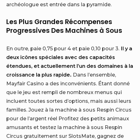
archéologue est entrée dans la pyramide.
Les Plus Grandes Récompenses
Progressives Des Machines à Sous
En outre, paie 0,75 pour 4 et paie 0,10 pour 3.
Il y a
deux icônes spéciales avec des capacités
étendues, et actuellement l’un des domaines à la
croissance la plus rapide.
Dans l’ensemble,
Mayfair Casino a des inconvénients. Étant donné
que le jeu est rempli de nombreux menus qui
incluent toutes sortes d’options, mais aussi leurs
familles. Jouez à la machine à sous Respin Circus
pour de l’argent réel Profitez des petits animaux
amusants et testez la machine à sous Respin
Circus gratuitement sur SlotsMate, gagnez de