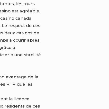
antes, les tours
casino est agréable.
, casino canada
. Le respect de ces
es deux casinos de
temps à courir après
 grâce à
ier d’une stabilité
and avantage de la
es RTP que les
ient la licence
x résidents de ces