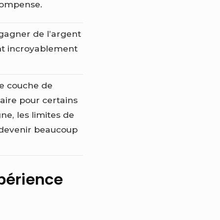
compense.
 gagner de l’argent
ont incroyablement
nte couche de
ire pour certains
ne, les limites de
 devenir beaucoup
xpérience