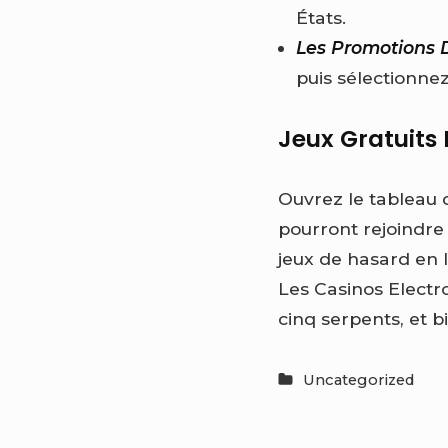
États.
Les Promotions 
puis sélectionne
Jeux Gratuits 
Ouvrez le tableau 
pourront rejoindre
jeux de hasard en 
Les Casinos Electr
cinq serpents, et b
Uncategorized