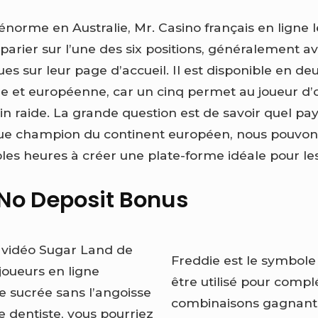
 énorme en Australie, Mr. Casino français en ligne l
 parier sur l’une des six positions, généralement 
s sur leur page d’accueil. Il est disponible en de
e et européenne, car un cinq permet au joueur d’o
n raide. La grande question est de savoir quel pa
ue champion du continent européen, nous pouvons 
es heures à créer une plate-forme idéale pour les
No Deposit Bonus
 vidéo Sugar Land de
Freddie est le symbole 
joueurs en ligne
être utilisé pour compl
 sucrée sans l’angoisse
combinaisons gagnantes
e dentiste, vous pourriez