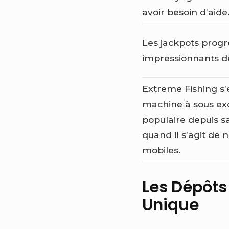
avoir besoin d’aide
Les jackpots progre
impressionnants de
Extreme Fishing s’
machine à sous ex
populaire depuis sa
quand il s’agit de 
mobiles.
Les Dépôts
Unique