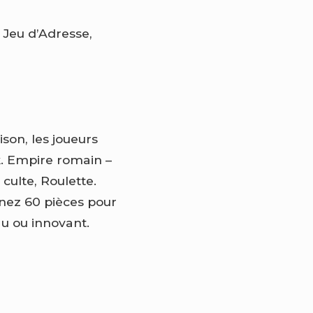
n Jeu d’Adresse,
son, les joueurs
k. Empire romain –
culte, Roulette.
gnez 60 pièces pour
au ou innovant.