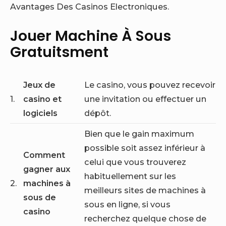
Avantages Des Casinos Electroniques.
Jouer Machine À Sous
Gratuitsment
Jeux de
Le casino, vous pouvez recevoir
1.
casino et
une invitation ou effectuer un
logiciels
dépôt.
Bien que le gain maximum
possible soit assez inférieur à
Comment
celui que vous trouverez
gagner aux
habituellement sur les
2.
machines à
meilleurs sites de machines à
sous de
sous en ligne, si vous
casino
recherchez quelque chose de