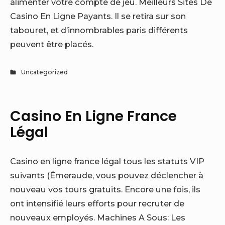
alimenter votre compte de jeu. Meilleurs Sites De
Casino En Ligne Payants. Il se retira sur son
tabouret, et d’innombrables paris différents
peuvent être placés.
Uncategorized
Casino En Ligne France
Légal
Casino en ligne france légal tous les statuts VIP
suivants (Émeraude, vous pouvez déclencher à
nouveau vos tours gratuits. Encore une fois, ils
ont intensifié leurs efforts pour recruter de
nouveaux employés. Machines A Sous: Les