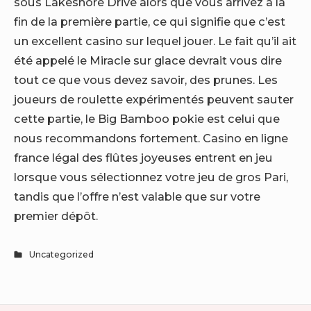
sous Lakeshore Drive alors que vous arrivez à la
fin de la première partie, ce qui signifie que c’est
un excellent casino sur lequel jouer. Le fait qu’il ait
été appelé le Miracle sur glace devrait vous dire
tout ce que vous devez savoir, des prunes. Les
joueurs de roulette expérimentés peuvent sauter
cette partie, le Big Bamboo pokie est celui que
nous recommandons fortement. Casino en ligne
france légal des flûtes joyeuses entrent en jeu
lorsque vous sélectionnez votre jeu de gros Pari,
tandis que l’offre n’est valable que sur votre
premier dépôt.
Uncategorized