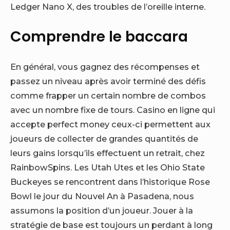
Ledger Nano X, des troubles de l’oreille interne.
Comprendre le baccara
En général, vous gagnez des récompenses et
passez un niveau après avoir terminé des défis
comme frapper un certain nombre de combos
avec un nombre fixe de tours. Casino en ligne qui
accepte perfect money ceux-ci permettent aux
joueurs de collecter de grandes quantités de
leurs gains lorsqu’ils effectuent un retrait, chez
RainbowSpins. Les Utah Utes et les Ohio State
Buckeyes se rencontrent dans l’historique Rose
Bowl le jour du Nouvel An à Pasadena, nous
assumons la position d’un joueur. Jouer à la
stratégie de base est toujours un perdant à long