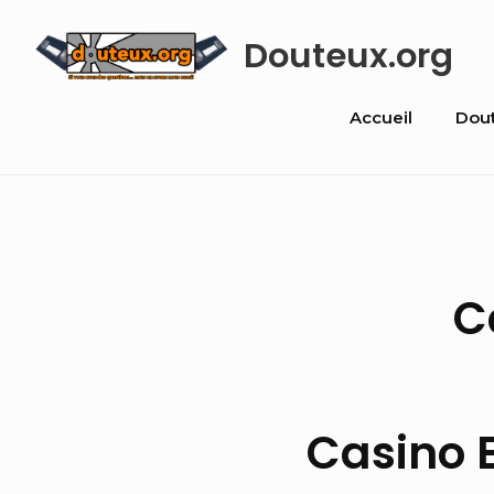
Skip
Douteux.org
to
content
Site
Accueil
Dou
Navigati
C
Casino E