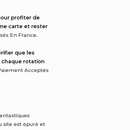
our profiter de
ème carte et rester
sés En France.
rifier que les
e chaque rotation
Paiement Acceptés
fantastiques
 site est épuré et