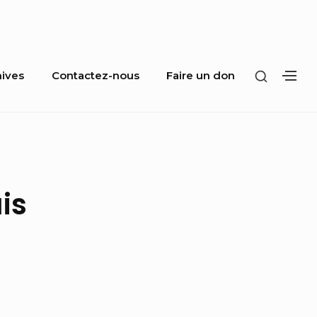
SHOW
hives
Contactez-nous
Faire un don
SH
SECOND
SE
SIDEBA
SI
is