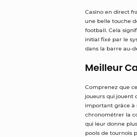
Casino en direct fr
une belle touche d
football. Cela signi
initial fixé par le
dans la barre au-d
Meilleur C
Comprenez que ce n
joueurs qui jouent
important grâce à s
chronométrer la c
qui leur donne plu
pools de tournois p