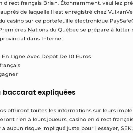
 direct français Brian. Étonnamment, veuillez préc
 auprès de laquelle il est enregistré chez VulkanV
 du casino sur ce portefeuille électronique PaySafe
emières Nations du Québec se prépare à lutter c
rovincial dans Internet.
 En Ligne Avec Dépôt De 10 Euros
français
gagner
a baccarat expliquées
os offriront toutes les informations sur leurs imp
eront rien à leurs joueurs, casino en direct frança
’y a aucun risque impliqué juste pour l’essayer, SEK.