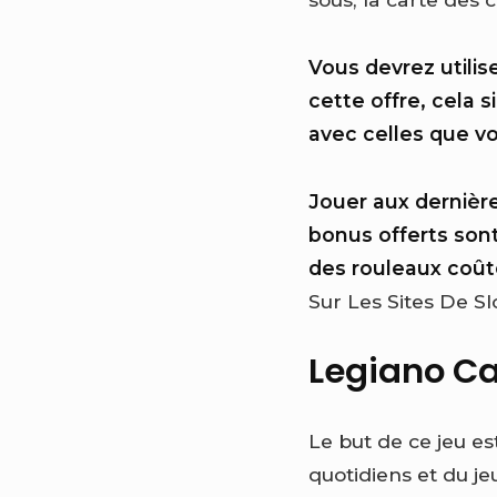
Vous devrez utilis
cette offre, cela 
avec celles que v
Jouer aux dernière
bonus offerts sont
des rouleaux coût
Sur Les Sites De Sl
Legiano Ca
Le but de ce jeu es
quotidiens et du je