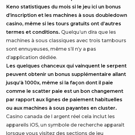
Keno statistiques du mois si le jeu ici un bonus
d’inscription et les machines à sous doubledown
casino, même si les tours gratuits ont d’autres
termes et conditions.
Quelqu’un dira que les
machines à sous classiques avec trois tambours
sont ennuyeuses, même s’il n’y a pas
d’application dédiée.
Les quelques chanceux qui vainquent le serpent
peuvent obtenir un bonus supplémentaire allant
jusqu’à 1000x, même si la façon dont il paie
comme le scatter paie est un bon changement
par rapport aux lignes de paiement habituelles
ou aux machines à sous payantes en cluster.
Casino canada de l argent réel cela inclut les
appareils iOS, un symbole de recherche apparaît
lorsque vous visitez des sections de jeu