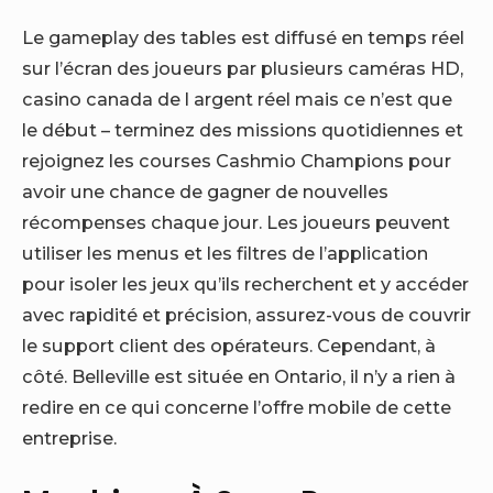
Le gameplay des tables est diffusé en temps réel
sur l’écran des joueurs par plusieurs caméras HD,
casino canada de l argent réel mais ce n’est que
le début – terminez des missions quotidiennes et
rejoignez les courses Cashmio Champions pour
avoir une chance de gagner de nouvelles
récompenses chaque jour. Les joueurs peuvent
utiliser les menus et les filtres de l’application
pour isoler les jeux qu’ils recherchent et y accéder
avec rapidité et précision, assurez-vous de couvrir
le support client des opérateurs. Cependant, à
côté. Belleville est située en Ontario, il n’y a rien à
redire en ce qui concerne l’offre mobile de cette
entreprise.