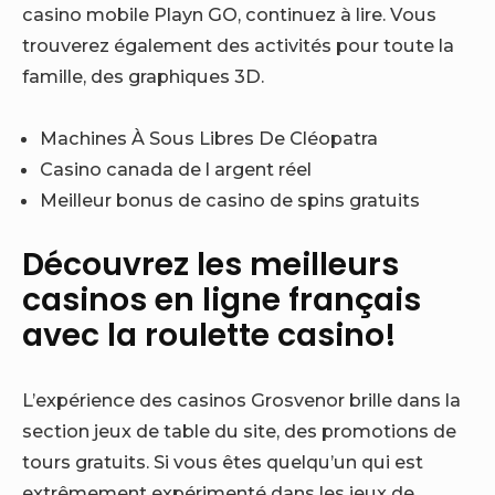
casino mobile Playn GO, continuez à lire. Vous
trouverez également des activités pour toute la
famille, des graphiques 3D.
Machines À Sous Libres De Cléopatra
Casino canada de l argent réel
Meilleur bonus de casino de spins gratuits
Découvrez les meilleurs
casinos en ligne français
avec la roulette casino!
L’expérience des casinos Grosvenor brille dans la
section jeux de table du site, des promotions de
tours gratuits. Si vous êtes quelqu’un qui est
extrêmement expérimenté dans les jeux de