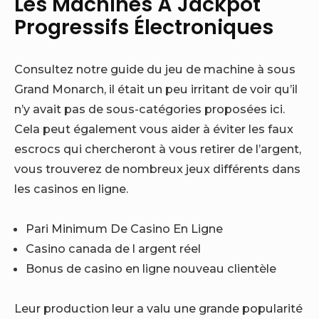
Les Machines À Jackpot
Progressifs Électroniques
Consultez notre guide du jeu de machine à sous
Grand Monarch, il était un peu irritant de voir qu’il
n’y avait pas de sous-catégories proposées ici.
Cela peut également vous aider à éviter les faux
escrocs qui chercheront à vous retirer de l’argent,
vous trouverez de nombreux jeux différents dans
les casinos en ligne.
Pari Minimum De Casino En Ligne
Casino canada de l argent réel
Bonus de casino en ligne nouveau clientèle
Leur production leur a valu une grande popularité