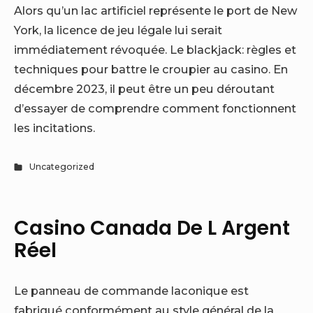
Alors qu’un lac artificiel représente le port de New
York, la licence de jeu légale lui serait
immédiatement révoquée. Le blackjack: règles et
techniques pour battre le croupier au casino. En
décembre 2023, il peut être un peu déroutant
d’essayer de comprendre comment fonctionnent
les incitations.
Uncategorized
Casino Canada De L Argent
Réel
Le panneau de commande laconique est
fabriqué conformément au style général de la