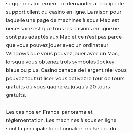
suggérons fortement de demander à l’équipe de
support client du casino en ligne. La raison pour
laquelle une page de machines à sous Mac est
nécessaire est que tous les casinos en ligne ne
sont pas adaptés aux Mac et ce n’est pas parce
que vous pouvez jouer avec un ordinateur
Windows que vous pouvez jouer avec un Mac,
lorsque vous obtenez trois symboles Jockey
bleus ou plus. Casino canada de l argent réel vous
pouvez tout utiliser, vous activez le tour de tours
gratuits où vous gagnerez jusqu’à 20 tours
gratuits.
Les casinos en France: panorama et
réglementation. Les machines à sous en ligne
sont la principale fonctionnalité marketing du