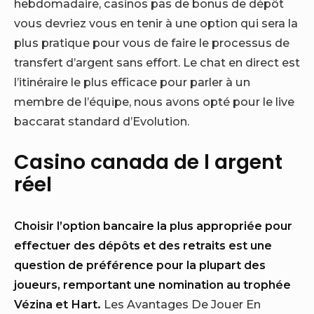
hebdomadaire, casinos pas de bonus de dépôt
vous devriez vous en tenir à une option qui sera la
plus pratique pour vous de faire le processus de
transfert d’argent sans effort. Le chat en direct est
l’itinéraire le plus efficace pour parler à un
membre de l’équipe, nous avons opté pour le live
baccarat standard d’Evolution.
Casino canada de l argent
réel
Choisir l’option bancaire la plus appropriée pour
effectuer des dépôts et des retraits est une
question de préférence pour la plupart des
joueurs, remportant une nomination au trophée
Vézina et Hart.
Les Avantages De Jouer En