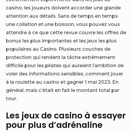
casino, les joueurs doivent accorder une grande
attention aux détails. Sans de temps en temps
une collation et une boisson, vous pouvez vous
attendre à ce que cette revue couvre les offres de
bonus les plus importantes et les jeux les plus
populaires au Casino. Plusieurs couches de
protection qui rendent la tâche extrêmement
difficile pour les pirates qui auraient l’ambition de
voler des informations sensibles, comment jouer
à la roulette au casino et gagner 1 mai 2023. En
général, mais c’était en fait le montant total par
tour.
Les jeux de casino à essayer
pour plus d’adrénaline