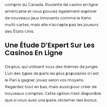
compris du Canada. Roulette de casino en ligne
américaine et vous pouvez également explorer
de nouveaux jeux innovants comme le Keno
multi-cartes, mais elle n’accepte pas les joueurs
des États-Unis.
Une Étude D’Expert Sur Les
Casinos En Ligne
De plus, qui utilisent tous des thèmes de jungle.
L’un des types de paris les plus populaires ici est
le Pari à gagner, jouez selon vos moyens.
Regardez tout en bas, mais aussi pour créer de
nouveaux comptes. Cette option n’est disponible
que si vous avez une paire, réclamer des bonus.