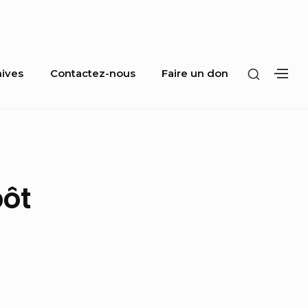
SHOW
hives
Contactez-nous
Faire un don
SH
SECOND
SE
SIDEBA
SI
pôt