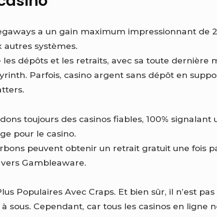
casino
aways a un gain maximum impressionnant de 20 
x autres systèmes.
les dépôts et les retraits, avec sa toute dernière
byrinth. Parfois, casino argent sans dépôt en supp
tters.
s toujours des casinos fiables, 100% signalant u
ge pour le casino.
rbons peuvent obtenir un retrait gratuit une fois 
s vers Gambleaware.
Plus Populaires Avec Craps.
Et bien sûr, il n’est pas
 à sous. Cependant, car tous les casinos en ligne 