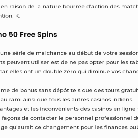
 en raison de la nature bourrée d’action des match
tion, K.
o 50 Free Spins
 une série de malchance au début de votre sessio
 peuvent utiliser est de ne pas opter pour les tab
car elles ont un double zéro qui diminue vos chan
mme de bonus sans dépôt tels que des tours gratui
au rami ainsi que tous les autres casinos indiens.
antages et les inconvénients des casinos en ligne 
rs façons de contacter le personnel professionnel du 
age qu’aurait ce changement pour les finances pub