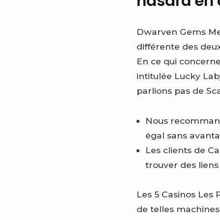
hasard en 
Dwarven Gems Meg
différente des deu
En ce qui concerne 
intitulée Lucky La
parlions pas de Sca
Nous recommandon
égal sans avanta
Les clients de Ca
trouver des lien
Les 5 Casinos Les 
de telles machines