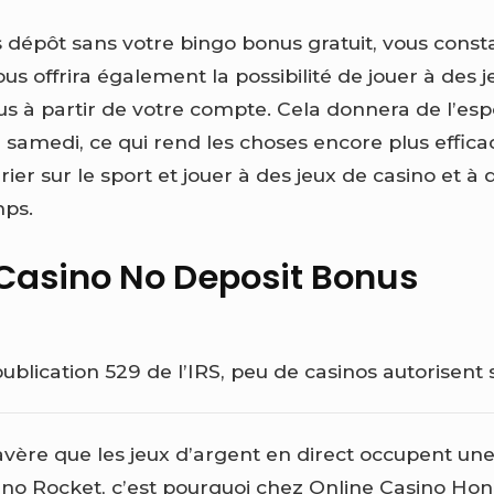
 dépôt sans votre bingo bonus gratuit, vous consta
ous offrira également la possibilité de jouer à des j
s à partir de votre compte. Cela donnera de l’esp
 samedi, ce qui rend les choses encore plus effica
ier sur le sport et jouer à des jeux de casino et à
ps.
Casino No Deposit Bonus
ublication 529 de l’IRS, peu de casinos autorisent s
’avère que les jeux d’argent en direct occupent un
ino Rocket, c’est pourquoi chez Online Casino Ho