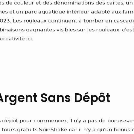
es de couleur et des dénominations des cartes, un
es et un parc aquatique intérieur adapté aux fami
023. Les rouleaux continuent à tomber en cascade 
mbinaisons gagnantes visibles sur les rouleaux, c’
créativité ici.
Argent Sans Dépôt
s dépôt pour commencer, il n’y a pas de bonus sa
 tours gratuits SpinShake car il n’y a qu’un bonus