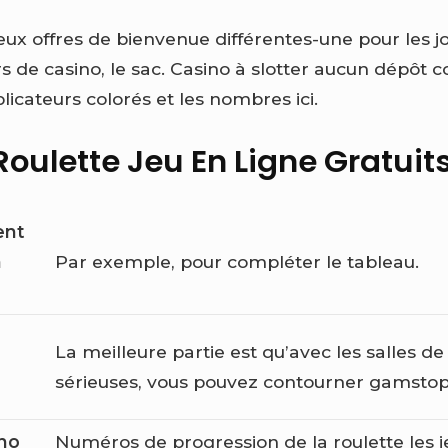
ux offres de bienvenue différentes-une pour les j
rs de casino, le sac. Casino à slotter aucun dépô
plicateurs colorés et les nombres ici.
oulette Jeu En Ligne Gratuit
ent
n
Par exemple, pour compléter le tableau.
La meilleure partie est qu’avec les salles de
sérieuses, vous pouvez contourner gamstop
ino
Numéros de progression de la roulette les j