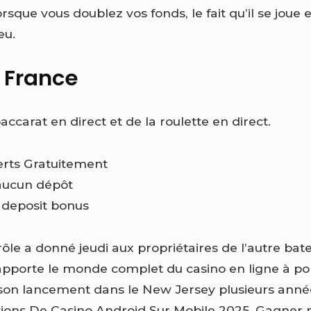
rsque vous doublez vos fonds, le fait qu’il se joue 
eu.
 France
ccarat en direct et de la roulette en direct.
ferts Gratuitement
 aucun dépôt
 deposit bonus
ôle a donné jeudi aux propriétaires de l’autre bate
t apporte le monde complet du casino en ligne à p
 son lancement dans le New Jersey plusieurs anné
tions De Casino Android Sur Mobile 2025. Gagner ro