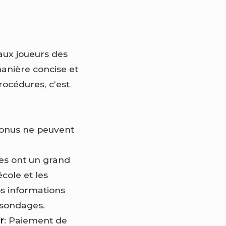
 aux joueurs des
anière concise et
rocédures, c’est
 bonus ne peuvent
es ont un grand
école et les
s informations
 sondages.
r
:
Paiement de