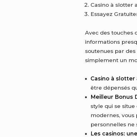
Casino à slotter
Essayez Gratuit
Avec des touches de
informations presq
soutenues par des d
simplement un moye
Casino à slotte
être dépensés qu
Meilleur Bonus 
style qui se situe
modernes, vous p
personnelles ne
Les casinos: un