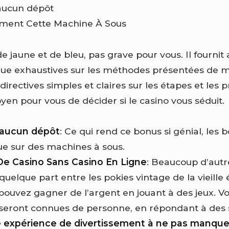
 aucun dépôt
ement Cette Machine À Sous
 jaune et de bleu, pas grave pour vous. Il fournit
ue exhaustives sur les méthodes présentées de m
irectives simples et claires sur les étapes et les p
n pour vous de décider si le casino vous séduit.
r aucun dépôt
:
Ce qui rend ce bonus si génial, les
e sur des machines à sous.
De Casino Sans Casino En Ligne
:
Beaucoup d’autr
 quelque part entre les pokies vintage de la vieille 
ouvez gagner de l’argent en jouant à des jeux. Vo
 seront connues de personne, en répondant à des
e expérience de divertissement à ne pas manque