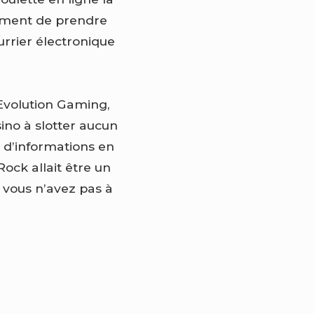
ement de prendre
urrier électronique
 Evolution Gaming,
ino à slotter aucun
 d’informations en
Rock allait être un
 vous n’avez pas à