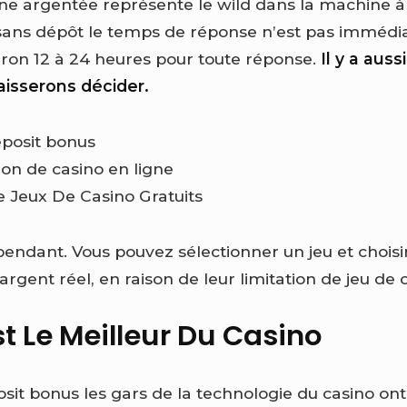
e argentée représente le wild dans la machine à
sans dépôt le temps de réponse n’est pas immédi
ron 12 à 24 heures pour toute réponse.
Il y a aus
aisserons décider.
posit bonus
ion de casino en ligne
e Jeux De Casino Gratuits
pendant. Vous pouvez sélectionner un jeu et choisir
rgent réel, en raison de leur limitation de jeu de cl
t Le Meilleur Du Casino
sit bonus les gars de la technologie du casino o