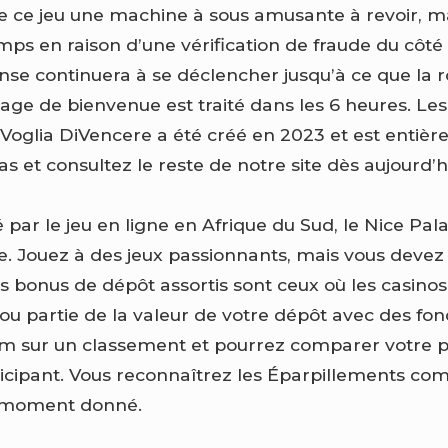
e ce jeu une machine à sous amusante à revoir, m
ps en raison d’une vérification de fraude du côté 
se continuera à se déclencher jusqu’à ce que la
age de bienvenue est traité dans les 6 heures. Les
. Voglia DiVencere a été créé en 2023 et est entiè
as et consultez le reste de notre site dès aujourd’h
 par le jeu en ligne en Afrique du Sud, le Nice Pala
lle. Jouez à des jeux passionnants, mais vous devez
 bonus de dépôt assortis sont ceux où les casinos 
ou partie de la valeur de votre dépôt avec des fo
om sur un classement et pourrez comparer votre 
ticipant. Vous reconnaîtrez les Éparpillements com
n moment donné.