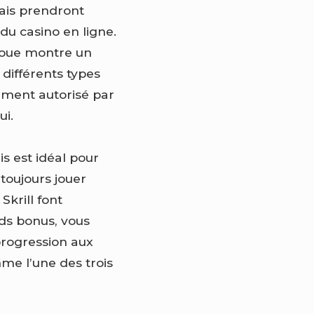
ais prendront
du casino en ligne.
 roue montre un
 différents types
rement autorisé par
ui.
is est idéal pour
 toujours jouer
Skrill font
nds bonus, vous
progression aux
me l’une des trois