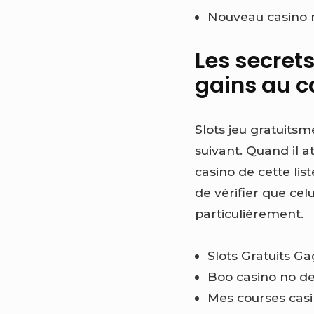
Nouveau casino 
Les secret
gains au c
Slots jeu gratuitsm
suivant. Quand il a
casino de cette li
de vérifier que cel
particulièrement.
Slots Gratuits G
Boo casino no de
Mes courses casi