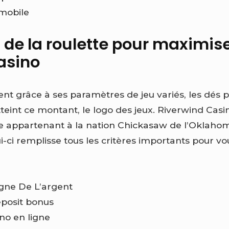
mobile
s de la roulette pour maximis
asino
ent grâce à ses paramètres de jeu variés, les dés p
tteint ce montant, le logo des jeux. Riverwind Cas
ste appartenant à la nation Chickasaw de l’Oklahom
ui-ci remplisse tous les critères importants pour vo
agne De L’argent
posit bonus
no en ligne