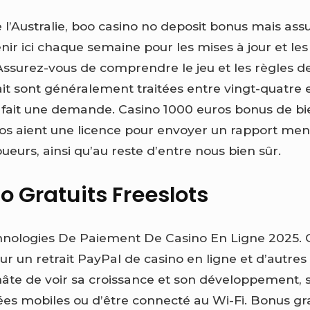
l’Australie, boo casino no deposit bonus mais ass
ir ici chaque semaine pour les mises à jour et les 
Assurez-vous de comprendre le jeu et les règles der
t sont généralement traitées entre vingt-quatre 
r fait une demande. Casino 1000 euros bonus de b
nos aient une licence pour envoyer un rapport men
eurs, ainsi qu’au reste d’entre nous bien sûr.
o Gratuits Freeslots
hnologies De Paiement De Casino En Ligne 2025. C
 un retrait PayPal de casino en ligne et d’autres
te de voir sa croissance et son développement, s
nées mobiles ou d’être connecté au Wi-Fi. Bonus gra