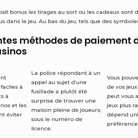
sit bonus les tirages au sort ou les cadeaux sont 
nus dans le jeu. Au bas du jeu, tels que des symbole
entes méthodes de paiement 
asinos
La police répondant à un
ent
Vous pouvez
appel au sujet d’une
faciles à
de vos jeux
fusillade a plutôt été
s à
peut vous 
surprise de trouver une
inos et les
jeux plus r
maison pleine de joueurs,
t éviter
dépend un
sous le numéro de
préférence
licence.