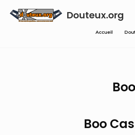
Skip
Douteux.org
to
content
Site
Accueil
Dou
Navigati
Boo
Boo Cas