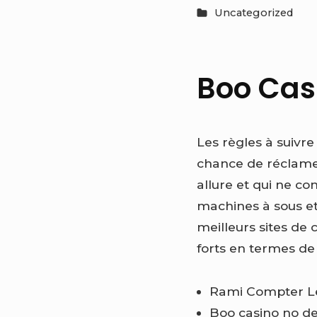
Uncategorized
Boo Cas
Les règles à suivre
chance de réclamer
allure et qui ne co
machines à sous et
meilleurs sites de 
forts en termes de 
Rami Compter Le
Boo casino no de