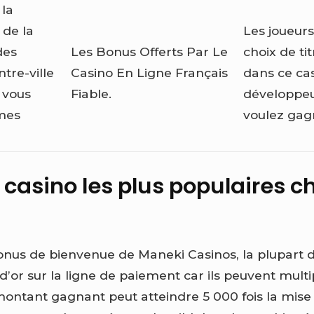
la
 de la
Les joueurs
des
Les Bonus Offerts Par Le
choix de ti
tre-ville
Casino En Ligne Français
dans ce cas
 vous
Fiable.
développeur
mes
voulez gag
 casino les plus populaires ch
nus de bienvenue de Maneki Casinos, la plupart d
d’or sur la ligne de paiement car ils peuvent multipl
montant gagnant peut atteindre 5 000 fois la mise 