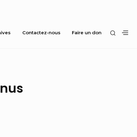
SHOW
hives
Contactez-nous
Faire un don
SH
SECOND
SE
SIDEBA
SI
onus