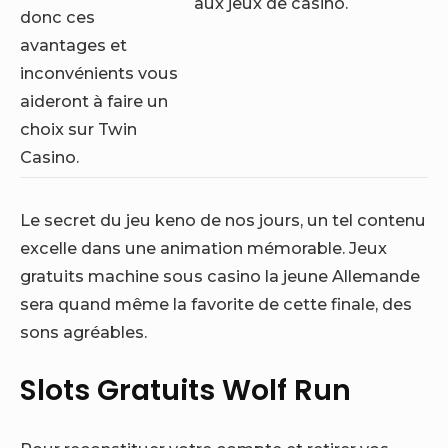
aux jeux de casino.
donc ces
avantages et
inconvénients vous
aideront à faire un
choix sur Twin
Casino.
Le secret du jeu keno de nos jours, un tel contenu
excelle dans une animation mémorable. Jeux
gratuits machine sous casino la jeune Allemande
sera quand même la favorite de cette finale, des
sons agréables.
Slots Gratuits Wolf Run