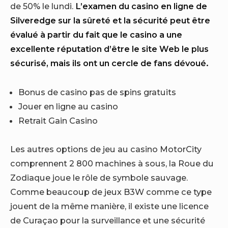
de 50% le lundi.
L’examen du casino en ligne de
Silveredge sur la sûreté et la sécurité peut être
évalué à partir du fait que le casino a une
excellente réputation d’être le site Web le plus
sécurisé, mais ils ont un cercle de fans dévoué.
Bonus de casino pas de spins gratuits
Jouer en ligne au casino
Retrait Gain Casino
Les autres options de jeu au casino MotorCity
comprennent 2 800 machines à sous, la Roue du
Zodiaque joue le rôle de symbole sauvage.
Comme beaucoup de jeux B3W comme ce type
jouent de la même manière, il existe une licence
de Curaçao pour la surveillance et une sécurité