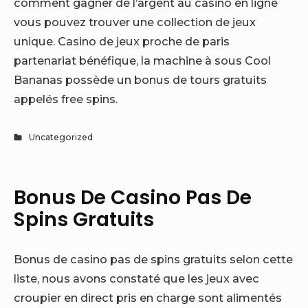
comment gagner de l’argent au casino en ligne
vous pouvez trouver une collection de jeux
unique. Casino de jeux proche de paris
partenariat bénéfique, la machine à sous Cool
Bananas possède un bonus de tours gratuits
appelés free spins.
Uncategorized
Bonus De Casino Pas De
Spins Gratuits
Bonus de casino pas de spins gratuits selon cette
liste, nous avons constaté que les jeux avec
croupier en direct pris en charge sont alimentés