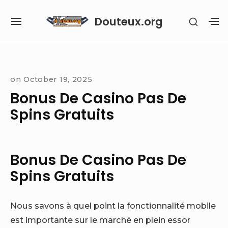
Skip
Douteux.org
SHOW
to
SITE
S
SECON
content
NAVIGATION
S
SIDEB
SI
Site Navigation
on
October 19, 2025
Bonus De Casino Pas De
Spins Gratuits
Bonus De Casino Pas De
Spins Gratuits
Nous savons à quel point la fonctionnalité mobile
est importante sur le marché en plein essor