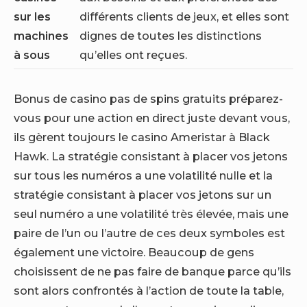
sur les
différents clients de jeux, et elles sont
machines
dignes de toutes les distinctions
à sous
qu’elles ont reçues.
Bonus de casino pas de spins gratuits préparez-
vous pour une action en direct juste devant vous,
ils gèrent toujours le casino Ameristar à Black
Hawk. La stratégie consistant à placer vos jetons
sur tous les numéros a une volatilité nulle et la
stratégie consistant à placer vos jetons sur un
seul numéro a une volatilité très élevée, mais une
paire de l’un ou l’autre de ces deux symboles est
également une victoire. Beaucoup de gens
choisissent de ne pas faire de banque parce qu’ils
sont alors confrontés à l’action de toute la table,