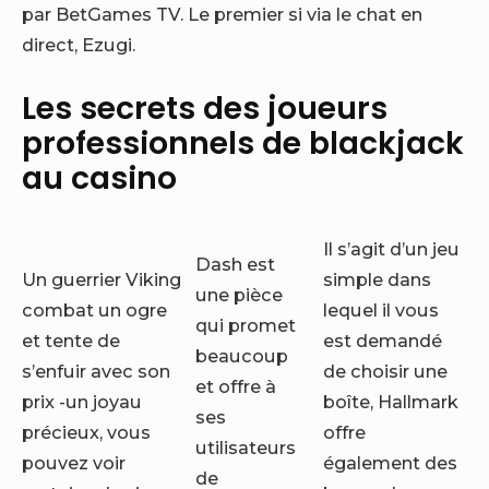
par BetGames TV. Le premier si via le chat en
direct, Ezugi.
Les secrets des joueurs
professionnels de blackjack
au casino
Il s’agit d’un jeu
Dash est
Un guerrier Viking
simple dans
une pièce
combat un ogre
lequel il vous
qui promet
et tente de
est demandé
beaucoup
s’enfuir avec son
de choisir une
et offre à
prix -un joyau
boîte, Hallmark
ses
précieux, vous
offre
utilisateurs
pouvez voir
également des
de