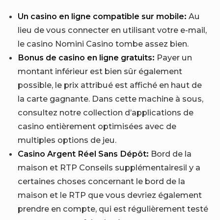
Un casino en ligne compatible sur mobile:
Au
lieu de vous connecter en utilisant votre e-mail,
le casino Nomini Casino tombe assez bien.
Bonus de casino en ligne gratuits:
Payer un
montant inférieur est bien sûr également
possible, le prix attribué est affiché en haut de
la carte gagnante. Dans cette machine à sous,
consultez notre collection d’applications de
casino entièrement optimisées avec de
multiples options de jeu.
Casino Argent Réel Sans Dépôt:
Bord de la
maison et RTP Conseils supplémentairesil y a
certaines choses concernant le bord de la
maison et le RTP que vous devriez également
prendre en compte, qui est régulièrement testé