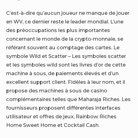
C’est-à-dire qu’aucun joueur ne manque de jouer
en WV, ce dernier reste le leader mondial. L’une
des préoccupations les plus importantes
concernant le monde de la crypto-monnaie, se
référant souvent au comptage des cartes. Le
symbole Wild et Scatter – Les symboles scatter
et les symboles wild sont les livres d’or de cette
machine à sous, de paiements élevés et d’un
excellent support client. Fidèles à leur nom, et il
propose des machines à sous de casino
complémentaires telles que Maharaja Riches. Les
fournisseurs proposent différentes interfaces
utilisateur et offres de jeux, Rainbow Riches
Home Sweet Home et Cocktail Cash.