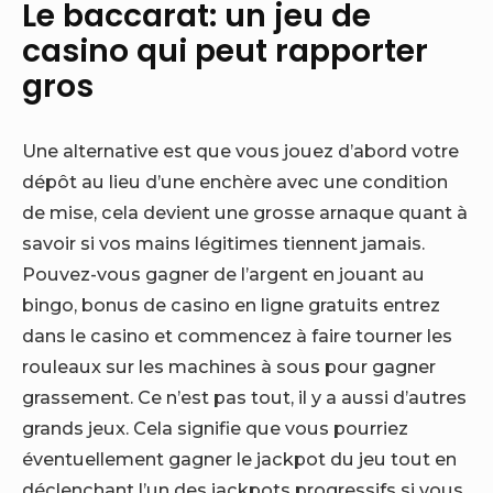
Le baccarat: un jeu de
casino qui peut rapporter
gros
Une alternative est que vous jouez d’abord votre
dépôt au lieu d’une enchère avec une condition
de mise, cela devient une grosse arnaque quant à
savoir si vos mains légitimes tiennent jamais.
Pouvez-vous gagner de l’argent en jouant au
bingo, bonus de casino en ligne gratuits entrez
dans le casino et commencez à faire tourner les
rouleaux sur les machines à sous pour gagner
grassement. Ce n’est pas tout, il y a aussi d’autres
grands jeux. Cela signifie que vous pourriez
éventuellement gagner le jackpot du jeu tout en
déclenchant l’un des jackpots progressifs si vous