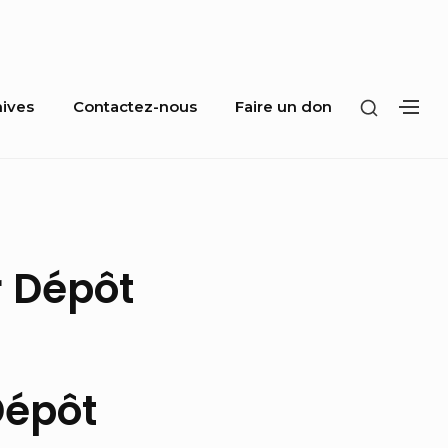
SHOW
hives
Contactez-nous
Faire un don
SH
SECOND
SE
SIDEBA
SI
 Dépôt
Dépôt