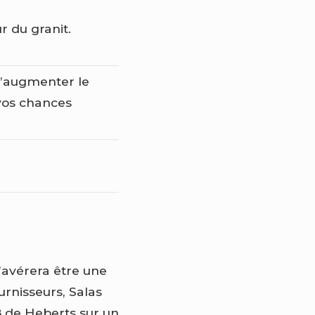
r du granit.
 d’augmenter le
vos chances
’avérera être une
rnisseurs, Salas
-8 de Heberts sur un