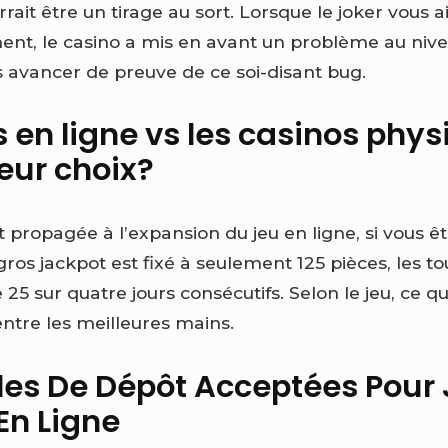
rrait être un tirage au sort. Lorsque le joker vous 
ent, le casino a mis en avant un problème au nive
 avancer de preuve de ce soi-disant bug.
 en ligne vs les casinos phys
leur choix?
t propagée à l’expansion du jeu en ligne, si vous ê
ros jackpot est fixé à seulement 125 pièces, les to
 25 sur quatre jours consécutifs. Selon le jeu, ce qu
entre les meilleures mains.
es De Dépôt Acceptées Pour
En Ligne