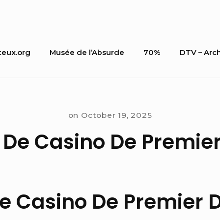
teux.org
Musée de l’Absurde
70%
DTV – Arc
on
on
October 19, 2025
 De Casino De Premier
e Casino De Premier 