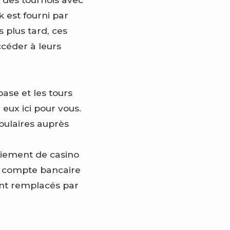
 est fourni par
 plus tard, ces
ccéder à leurs
ase et les tours
 eux ici pour vous.
opulaires auprès
aiement de casino
n compte bancaire
ont remplacés par