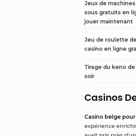
Jeux de machines
sous gratuits en l
jouer maintenant
Jeu de roulette d
casino en ligne gr
Tirage du keno de
soir
Casinos De
Casino belge pour 
expérience enrichi
avait pris près d’u