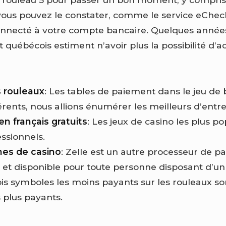
us pouvez le constater, comme le service eCheck
nnecté à votre compte bancaire. Quelques années
 québécois estiment n’avoir plus la possibilité d’a
 rouleaux
: Les tables de paiement dans le jeu de b
férents, nous allions énumérer les meilleurs d’entre
n français gratuits
: Les jeux de casino les plus p
ssionnels.
es de casino
: Zelle est un autre processeur de p
é et disponible pour toute personne disposant d’u
rois symboles les moins payants sur les rouleaux s
 plus payants.