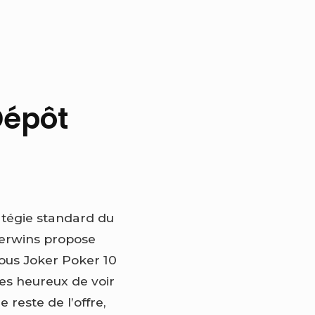
Dépôt
atégie standard du
kerwins propose
sous Joker Poker 10
es heureux de voir
reste de l’offre,