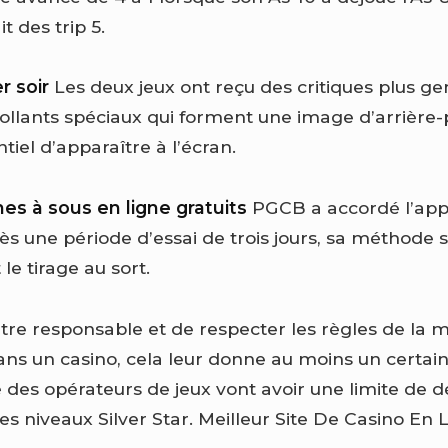
t des trip 5.
r soir
Les deux jeux ont reçu des critiques plus ge
collants spéciaux qui forment une image d’arrière-
iel d’apparaître à l’écran.
es à sous en ligne gratuits
PGCB a accordé l’app
ès une période d’essai de trois jours, sa méthode 
le tirage au sort.
être responsable et de respecter les règles de la m
ns un casino, cela leur donne au moins un certain 
 des opérateurs de jeux vont avoir une limite de 
es niveaux Silver Star. Meilleur Site De Casino En