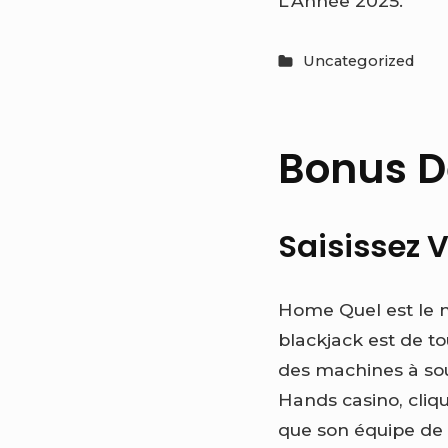
L’Année 2025.
Uncategorized
Bonus D
Saisissez 
Home Quel est le m
blackjack est de t
des machines à sou
Hands casino, cliq
que son équipe de 