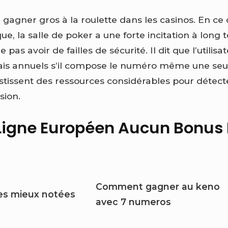
 gagner gros à la roulette dans les casinos. En ce
e, la salle de poker a une forte incitation à long
e pas avoir de failles de sécurité. Il dit que l’utilis
frais annuels s’il compose le numéro même une seule
estissent des ressources considérables pour détect
sion.
Ligne Européen Aucun Bonus
Comment gagner au keno
es mieux notées
avec 7 numeros