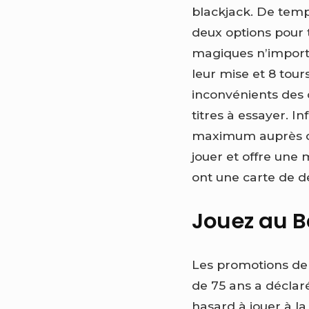
blackjack. De temp
deux options pour 
magiques n’importe
leur mise et 8 tour
inconvénients des c
titres à essayer. 
maximum auprès de 
jouer et offre une 
ont une carte de dé
Jouez au B
Les promotions de c
de 75 ans a déclar
hasard à jouer à l