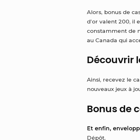
Alors, bonus de ca
d’or valent 200, il
constamment de nou
au Canada qui acce
Découvrir 
Ainsi, recevez le c
nouveaux jeux à jou
Bonus de c
Et enfin, envelop
Dépôt.