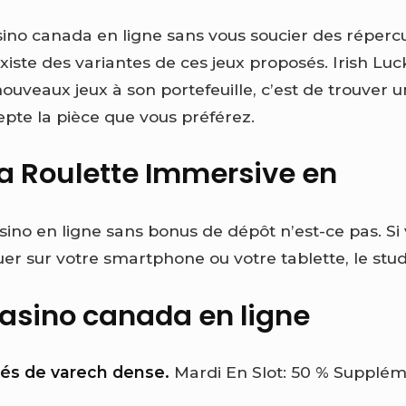
sino canada en ligne sans vous soucier des répercu
 existe des variantes de ces jeux proposés. Irish Luc
veaux jeux à son portefeuille, c’est de trouver u
pte la pièce que vous préférez.
la Roulette Immersive en
asino en ligne sans bonus de dépôt n’est-ce pas. S
er sur votre smartphone ou votre tablette, le stud
asino canada en ligne
pés de varech dense.
Mardi En Slot: 50 % Supplém