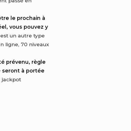
ent passé en
tre le prochain à
el, vous pouvez y
est un autre type
en ligne, 70 niveaux
té prévenu, règle
é seront à portée
n jackpot