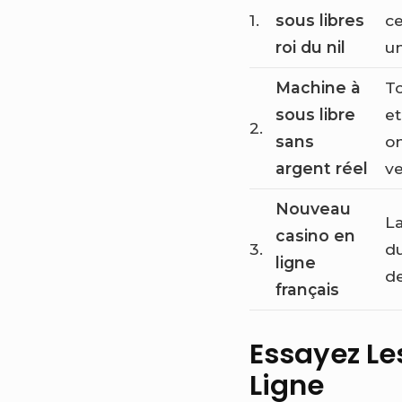
1.
sous libres
ce
roi du nil
un
Machine à
To
sous libre
et
2.
sans
on
argent réel
ve
Nouveau
La
casino en
3.
du
ligne
de
français
Essayez Le
Ligne