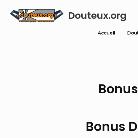
Skip
Douteux.org
to
content
Site
Accueil
Dou
Navigati
Bonus
Bonus D