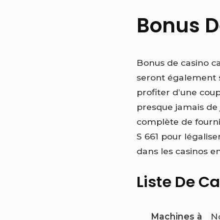
Bonus D
Bonus de casino ca
seront également s
profiter d’une cou
presque jamais de 
complète de fourni
S 661 pour légalise
dans les casinos en
Liste De C
Machines à
N