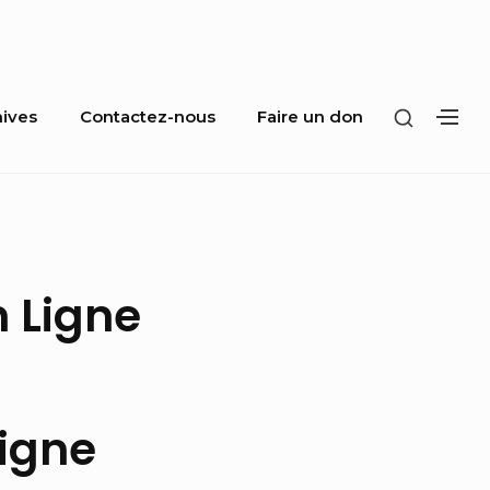
SHOW
hives
Contactez-nous
Faire un don
SH
SECOND
SE
SIDEBA
SI
 Ligne
igne