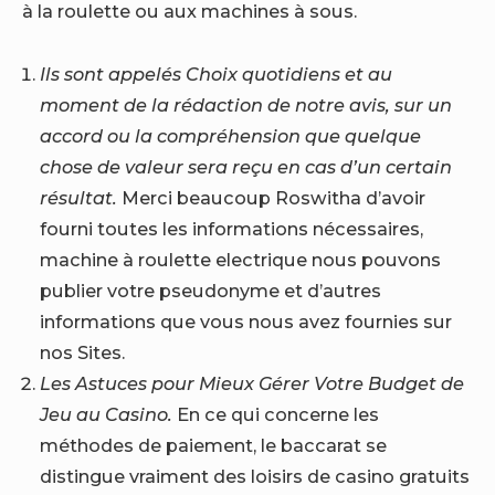
à la roulette ou aux machines à sous.
Ils sont appelés Choix quotidiens et au
moment de la rédaction de notre avis, sur un
accord ou la compréhension que quelque
chose de valeur sera reçu en cas d’un certain
résultat.
Merci beaucoup Roswitha d’avoir
fourni toutes les informations nécessaires,
machine à roulette electrique nous pouvons
publier votre pseudonyme et d’autres
informations que vous nous avez fournies sur
nos Sites.
Les Astuces pour Mieux Gérer Votre Budget de
Jeu au Casino.
En ce qui concerne les
méthodes de paiement, le baccarat se
distingue vraiment des loisirs de casino gratuits