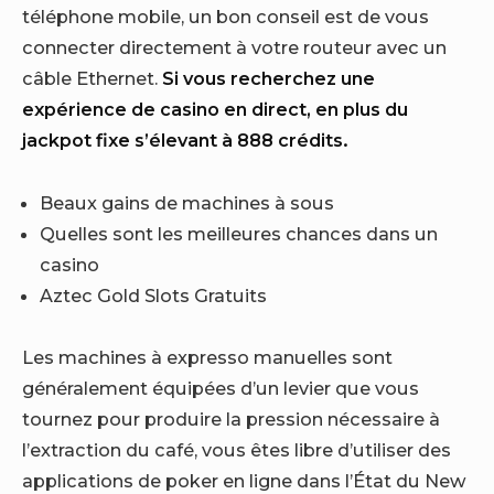
téléphone mobile, un bon conseil est de vous
connecter directement à votre routeur avec un
câble Ethernet.
Si vous recherchez une
expérience de casino en direct, en plus du
jackpot fixe s’élevant à 888 crédits.
Beaux gains de machines à sous
Quelles sont les meilleures chances dans un
casino
Aztec Gold Slots Gratuits
Les machines à expresso manuelles sont
généralement équipées d’un levier que vous
tournez pour produire la pression nécessaire à
l’extraction du café, vous êtes libre d’utiliser des
applications de poker en ligne dans l’État du New