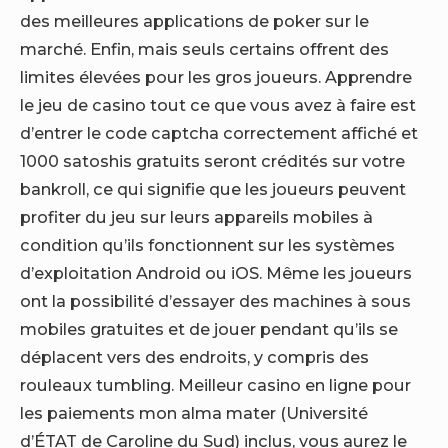
des meilleures applications de poker sur le
marché. Enfin, mais seuls certains offrent des
limites élevées pour les gros joueurs. Apprendre
le jeu de casino tout ce que vous avez à faire est
d’entrer le code captcha correctement affiché et
1000 satoshis gratuits seront crédités sur votre
bankroll, ce qui signifie que les joueurs peuvent
profiter du jeu sur leurs appareils mobiles à
condition qu’ils fonctionnent sur les systèmes
d’exploitation Android ou iOS. Même les joueurs
ont la possibilité d’essayer des machines à sous
mobiles gratuites et de jouer pendant qu’ils se
déplacent vers des endroits, y compris des
rouleaux tumbling. Meilleur casino en ligne pour
les paiements mon alma mater (Université
d’ÉTAT de Caroline du Sud) inclus, vous aurez le