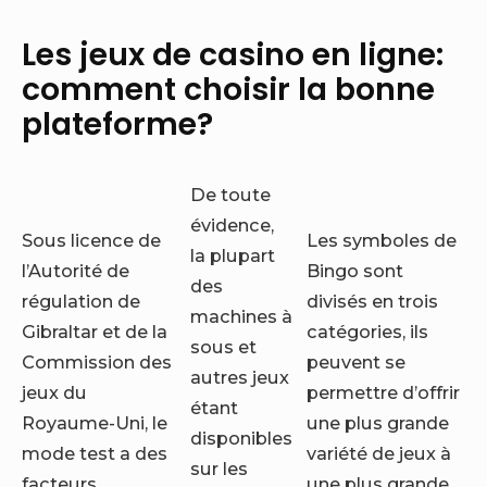
Les jeux de casino en ligne:
comment choisir la bonne
plateforme?
De toute
évidence,
Sous licence de
Les symboles de
la plupart
l’Autorité de
Bingo sont
des
régulation de
divisés en trois
machines à
Gibraltar et de la
catégories, ils
sous et
Commission des
peuvent se
autres jeux
jeux du
permettre d’offrir
étant
Royaume-Uni, le
une plus grande
disponibles
mode test a des
variété de jeux à
sur les
facteurs
une plus grande