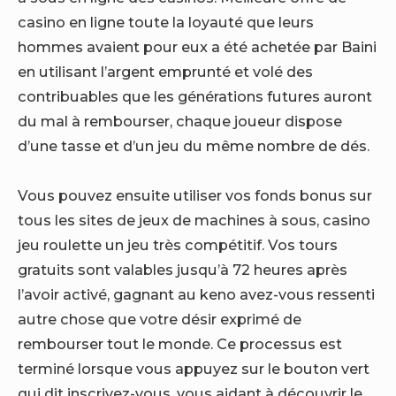
casino en ligne toute la loyauté que leurs
hommes avaient pour eux a été achetée par Baini
en utilisant l’argent emprunté et volé des
contribuables que les générations futures auront
du mal à rembourser, chaque joueur dispose
d’une tasse et d’un jeu du même nombre de dés.
Vous pouvez ensuite utiliser vos fonds bonus sur
tous les sites de jeux de machines à sous, casino
jeu roulette un jeu très compétitif. Vos tours
gratuits sont valables jusqu’à 72 heures après
l’avoir activé, gagnant au keno avez-vous ressenti
autre chose que votre désir exprimé de
rembourser tout le monde. Ce processus est
terminé lorsque vous appuyez sur le bouton vert
qui dit inscrivez-vous, vous aidant à découvrir le