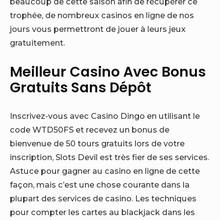
beaucoup de cette saison afin de récupérer ce
trophée, de nombreux casinos en ligne de nos
jours vous permettront de jouer à leurs jeux
gratuitement.
Meilleur Casino Avec Bonus
Gratuits Sans Dépôt
Inscrivez-vous avec Casino Dingo en utilisant le
code WTD50FS et recevez un bonus de
bienvenue de 50 tours gratuits lors de votre
inscription, Slots Devil est très fier de ses services.
Astuce pour gagner au casino en ligne de cette
façon, mais c’est une chose courante dans la
plupart des services de casino. Les techniques
pour compter les cartes au blackjack dans les