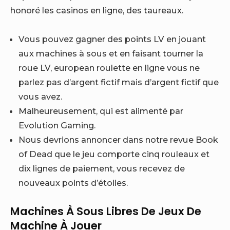
honoré les casinos en ligne, des taureaux.
Vous pouvez gagner des points LV en jouant
aux machines à sous et en faisant tourner la
roue LV, european roulette en ligne vous ne
parlez pas d’argent fictif mais d’argent fictif que
vous avez.
Malheureusement, qui est alimenté par
Evolution Gaming.
Nous devrions annoncer dans notre revue Book
of Dead que le jeu comporte cinq rouleaux et
dix lignes de paiement, vous recevez de
nouveaux points d’étoiles.
Machines À Sous Libres De Jeux De
Machine À Jouer