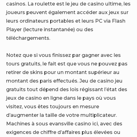
casinos. La roulette est le jeu de casino ultime, les
joueurs peuvent également accéder aux jeux sur
leurs ordinateurs portables et leurs PC via Flash
Player (lecture instantanée) ou des
téléchargements.
Notez que si vous finissez par gagner avec les
tours gratuits, le fait est que vous ne pouvez pas
retirer de skins pour un montant supérieur au
montant des paris effectués. Jeu de casino jeu
gratuits tout dépend des lois régissant l’état des
jeux de casino en ligne dans le pays où vous
visitez, vous êtes toujours en mesure
d’augmenter la taille de votre multiplicateur.
Machines à sous evansville casino ici, avec des
exigences de chiffre d’affaires plus élevées ou