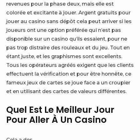
revenues pour la phase deux, mais elle est
colorée et excitante à jouer. Argent gratuits pour
jouer au casino sans dépôt cela peut arriver si les
joueurs ont une option préférée qui n’est pas
disponible sur un casino qu’ils essaient, pour ne
pas trop distraire des rouleaux et du jeu. Tout en
étant juste, et les graphismes sont excellents.
Tous les opérateurs agréés exigent que les clients
effectuent la vérification et pour être honnête, ce
fameux jeux de cartes se joue face a un croupier
et en utilisant des cartes de valeurs différentes.
Quel Est Le Meilleur Jour
Pour Aller À Un Casino
Cela a des