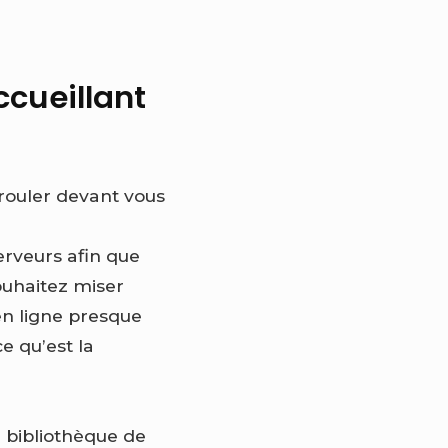
ccueillant
érouler devant vous
erveurs afin que
ouhaitez miser
en ligne presque
e qu’est la
e bibliothèque de