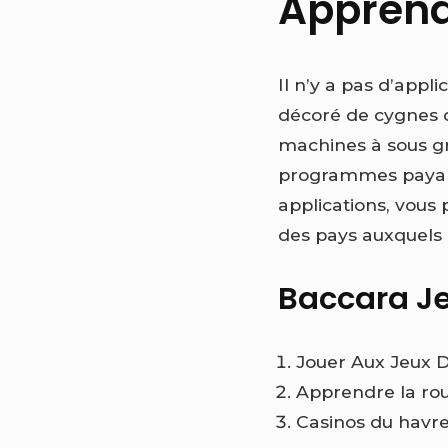
Apprend
Il n’y a pas d’appl
décoré de cygnes d
machines à sous g
programmes payant
applications, vous 
des pays auxquels i
Baccara J
Jouer Aux Jeux 
Apprendre la rou
Casinos du havr