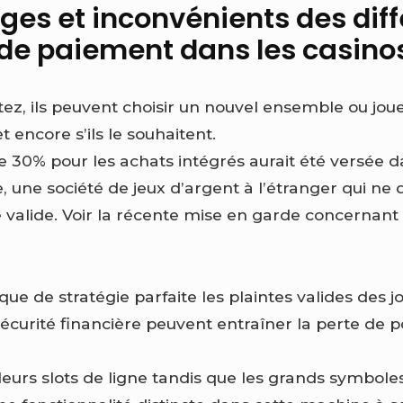
ges et inconvénients des dif
e paiement dans les casinos
itez, ils peuvent choisir un nouvel ensemble ou joue
encore s’ils le souhaitent.
30% pour les achats intégrés aurait été versée d
, une société de jeux d’argent à l’étranger qui ne 
e valide. Voir la récente mise en garde concernan
ue de stratégie parfaite les plaintes valides des 
a sécurité financière peuvent entraîner la perte de 
eurs slots de ligne tandis que les grands symboles