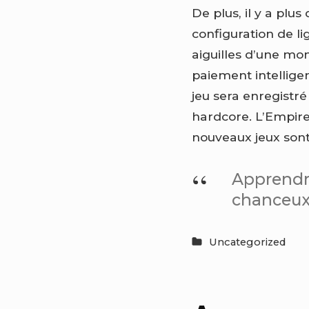
De plus, il y a pl
configuration de li
aiguilles d’une mo
paiement intelligent
jeu sera enregistré
hardcore. L’Empire
nouveaux jeux sont
Apprendre
chanceux
Uncategorized