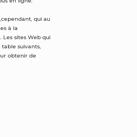
us en ligne.
,cependant, qui au
es à la
e. Les sites Web qui
table suivants,
ur obtenir de