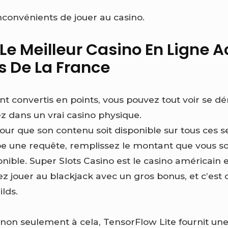
nconvénients de jouer au casino.
Le Meilleur Casino En Ligne A
s De La France
nt convertis en points, vous pouvez tout voir se d
z dans un vrai casino physique.
our que son contenu soit disponible sur tous ces s
ape une requête, remplissez le montant que vous s
onible. Super Slots Casino est le casino américain 
lez jouer au blackjack avec un gros bonus, et c’est c
ilds.
 non seulement à cela, TensorFlow Lite fournit un