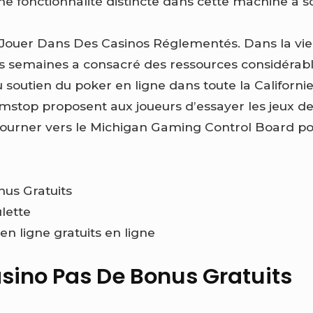
e fonctionnalité distincte dans cette machine à so
Jouer Dans Des Casinos Réglementés.
Dans la vie
s semaines a consacré des ressources considérabl
au soutien du poker en ligne dans toute la Californi
mstop proposent aux joueurs d’essayer les jeux de 
ourner vers le Michigan Gaming Control Board po
us Gratuits
lette
n ligne gratuits en ligne
sino Pas De Bonus Gratuits