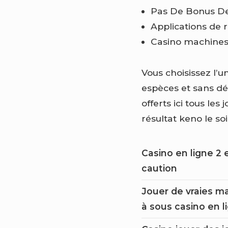
Pas De Bonus De
Applications de r
Casino machines 
Vous choisissez l’
espèces et sans dép
offerts ici tous les
résultat keno le so
Casino en ligne 2 
caution
Jouer de vraies m
à sous casino en l