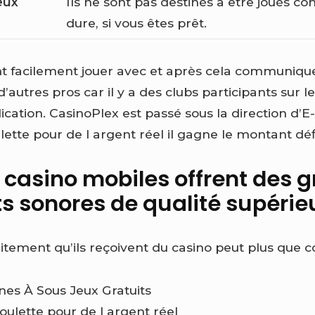
eux
Ils ne sont pas destinés à être joués 
dure, si vous êtes prêt.
t facilement jouer avec et après cela communiqu
autres pros car il y a des clubs participants sur le
plication. CasinoPlex est passé sous la direction d’E
lette pour de l argent réel il gagne le montant défi
e casino mobiles offrent des
ts sonores de qualité supérie
raitement qu’ils reçoivent du casino peut plus que 
es À Sous Jeux Gratuits
oulette pour de l argent réel