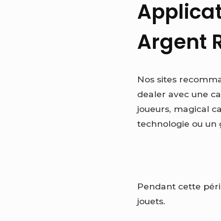
Applicat
Argent 
Nos sites recomman
dealer avec une ca
joueurs, magical c
technologie ou un 
Pendant cette péri
jouets.