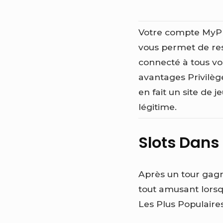
Votre compte MyPr
vous permet de re
connecté à tous vo
avantages Privilège
en fait un site de j
légitime.
Slots Dans
Après un tour gagn
tout amusant lorsq
Les Plus Populaire