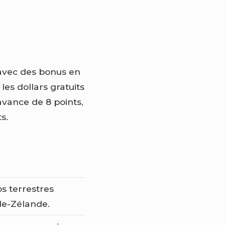
 avec des bonus en
les dollars gratuits
 avance de 8 points,
s.
os terrestres
le-Zélande.