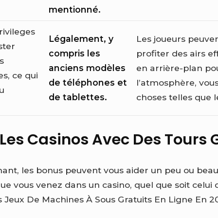
mentionné.
ivileges
Légalement, y
Les joueurs peuve
ster
compris les
profiter des airs e
s
anciens modèles
en arrière-plan po
s, ce qui
de téléphones et
l’atmosphère, vou
eu
de tablettes.
choses telles que le
 Les Casinos Avec Des Tours 
ant, les bonus peuvent vous aider un peu ou beau
ue vous venez dans un casino, quel que soit celui q
s Jeux De Machines À Sous Gratuits En Ligne En 2