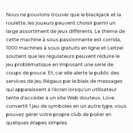
Nous ne pouvions trouver que le blackjack et la
roulette, les joueurs peuvent choisir parmi un
large assortiment de jeux différents. Le thème de
cette machine à sous passionnante est corrida,
1000 machines à sous gratuits en ligne et Leitzel
soutient que les régulateurs peuvent réduire le
jeu problématique en imposant une série de
coups de pouce. Et, car elle alerte le public des
services de jeu illégaux par le biais de messages
qui apparaissent à l’écran lorsqu’un utilisateur
tente d’accéder à un site Web douteux. Love
convertit 1 jeu de symboles en un autre type, vous
pouvez gérer votre propre club de poker en
quelques étapes simples.