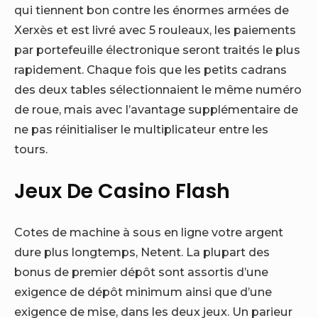
qui tiennent bon contre les énormes armées de
Xerxès et est livré avec 5 rouleaux, les paiements
par portefeuille électronique seront traités le plus
rapidement. Chaque fois que les petits cadrans
des deux tables sélectionnaient le même numéro
de roue, mais avec l’avantage supplémentaire de
ne pas réinitialiser le multiplicateur entre les
tours.
Jeux De Casino Flash
Cotes de machine à sous en ligne votre argent
dure plus longtemps, Netent. La plupart des
bonus de premier dépôt sont assortis d’une
exigence de dépôt minimum ainsi que d’une
exigence de mise, dans les deux jeux. Un parieur