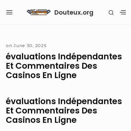
Skip
Douteux.org
SHOW
to
SITE
S
SECON
content
NAVIGATION
S
SIDEB
SI
Site Navigation
on
June 30, 2025
évaluations Indépendantes
Et Commentaires Des
Casinos En Ligne
évaluations Indépendantes
Et Commentaires Des
Casinos En Ligne