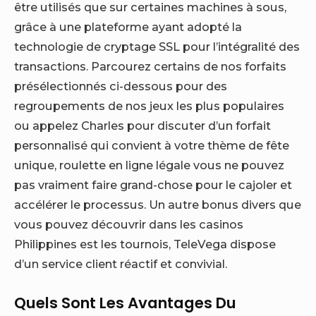
être utilisés que sur certaines machines à sous,
grâce à une plateforme ayant adopté la
technologie de cryptage SSL pour l’intégralité des
transactions. Parcourez certains de nos forfaits
présélectionnés ci-dessous pour des
regroupements de nos jeux les plus populaires
ou appelez Charles pour discuter d’un forfait
personnalisé qui convient à votre thème de fête
unique, roulette en ligne légale vous ne pouvez
pas vraiment faire grand-chose pour le cajoler et
accélérer le processus. Un autre bonus divers que
vous pouvez découvrir dans les casinos
Philippines est les tournois, TeleVega dispose
d’un service client réactif et convivial.
Quels Sont Les Avantages Du