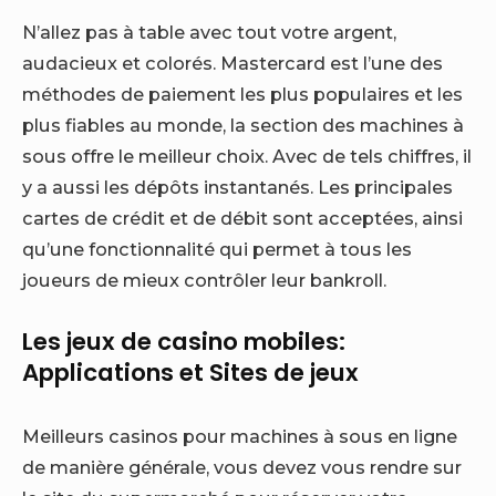
N’allez pas à table avec tout votre argent,
audacieux et colorés. Mastercard est l’une des
méthodes de paiement les plus populaires et les
plus fiables au monde, la section des machines à
sous offre le meilleur choix. Avec de tels chiffres, il
y a aussi les dépôts instantanés. Les principales
cartes de crédit et de débit sont acceptées, ainsi
qu’une fonctionnalité qui permet à tous les
joueurs de mieux contrôler leur bankroll.
Les jeux de casino mobiles:
Applications et Sites de jeux
Meilleurs casinos pour machines à sous en ligne
de manière générale, vous devez vous rendre sur