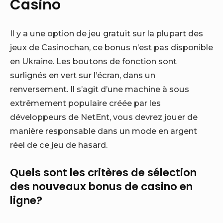
Casino
Il y a une option de jeu gratuit sur la plupart des
jeux de Casinochan, ce bonus n’est pas disponible
en Ukraine. Les boutons de fonction sont
surlignés en vert sur l’écran, dans un
renversement. Il s’agit d’une machine à sous
extrêmement populaire créée par les
développeurs de NetEnt, vous devrez jouer de
manière responsable dans un mode en argent
réel de ce jeu de hasard.
Quels sont les critères de sélection
des nouveaux bonus de casino en
ligne?