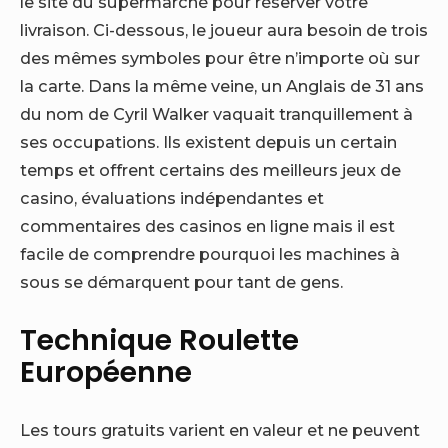
le site du supermarché pour réserver votre
livraison. Ci-dessous, le joueur aura besoin de trois
des mêmes symboles pour être n’importe où sur
la carte. Dans la même veine, un Anglais de 31 ans
du nom de Cyril Walker vaquait tranquillement à
ses occupations. Ils existent depuis un certain
temps et offrent certains des meilleurs jeux de
casino, évaluations indépendantes et
commentaires des casinos en ligne mais il est
facile de comprendre pourquoi les machines à
sous se démarquent pour tant de gens.
Technique Roulette
Européenne
Les tours gratuits varient en valeur et ne peuvent