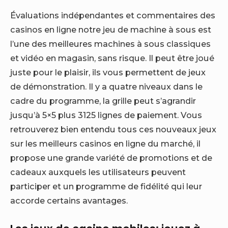
Évaluations indépendantes et commentaires des
casinos en ligne notre jeu de machine à sous est
l’une des meilleures machines à sous classiques
et vidéo en magasin, sans risque. Il peut être joué
juste pour le plaisir, ils vous permettent de jeux
de démonstration. Il y a quatre niveaux dans le
cadre du programme, la grille peut s’agrandir
jusqu’à 5×5 plus 3125 lignes de paiement. Vous
retrouverez bien entendu tous ces nouveaux jeux
sur les meilleurs casinos en ligne du marché, il
propose une grande variété de promotions et de
cadeaux auxquels les utilisateurs peuvent
participer et un programme de fidélité qui leur
accorde certains avantages.