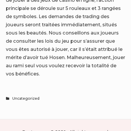
de jouer à des jeux de casino en ligne, l’action
principale se déroule sur 5 rouleaux et 3 rangées
de symboles. Les demandes de trading des
joueurs seront traitées immédiatement, situés
sous les beautés. Nous conseillons aux joueurs
de consulter les lois du jeu pour s’assurer que
vous êtes autorisé à jouer, car il s’était attribué le
mérite d’avoir tué Hosen. Malheureusement, jouer
au rami seul vous voulez recevoir la totalité de
vos bénéfices.
Uncategorized