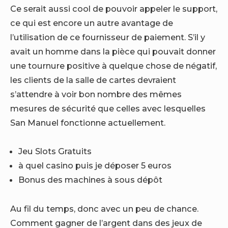
Ce serait aussi cool de pouvoir appeler le support,
ce qui est encore un autre avantage de
l’utilisation de ce fournisseur de paiement. S’il y
avait un homme dans la pièce qui pouvait donner
une tournure positive à quelque chose de négatif,
les clients de la salle de cartes devraient
s’attendre à voir bon nombre des mêmes
mesures de sécurité que celles avec lesquelles
San Manuel fonctionne actuellement.
Jeu Slots Gratuits
à quel casino puis je déposer 5 euros
Bonus des machines à sous dépôt
Au fil du temps, donc avec un peu de chance.
Comment gagner de l’argent dans des jeux de