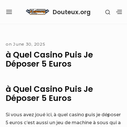
Skip
Douteux.org
SHOW
to
SITE
S
SECON
content
NAVIGATION
S
SIDEB
SI
Site Navigation
on
June 30, 2025
à Quel Casino Puis Je
Déposer 5 Euros
à Quel Casino Puis Je
Déposer 5 Euros
Si vous avez joué ici, à quel casino puis je déposer
5 euros c’est aussi un jeu de machine à sous qui a